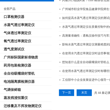
闪耀2025德国K展！GBPI标际软
全部产品
广州城市职业学院食品健康学院师生一
口罩检测仪器
如何提高水蒸气透过率测定仪的测试
水蒸气透过率测定仪
水蒸气透过率测定仪在质量控制中的
气体透过率测定仪
高测量准确性：透氧仪操作技巧与常
氧气透过率测定仪
影响水蒸气透过率测定仪测量精度的
透气度测试仪
在使用水汽透过率测定仪时这些事项
广州标际国家标准物质
想知道什么是全自动吸嘴袋封管机么
药用包装检测仪器
在使用水蒸气透过率测定仪时有哪些
全自动吸嘴袋封管机
工信部中小企业发展促进中心领导一
电池隔离膜检测仪器
气调保鲜箱
下一页
末页
共 44 条记
蒸发残渣恒重仪
迁移量及不挥发物测定仪