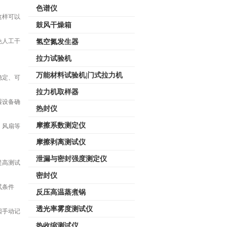
色谱仪
这样可以
鼓风干燥箱
免人工干
氢空氮发生器
拉力试验机
万能材料试验机|门式拉力机
稳定、可
拉力机取样器
湿设备确
热封仪
摩擦系数测定仪
、风扇等
摩擦剥离测试仪
泄漏与密封强度测定仪
提高测试
密封仪
试条件
反压高温蒸煮锅
透光率雾度测试仪
因手动记
热收缩测试仪