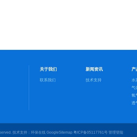
关于我们
新闻资讯
产
联系我们
技术支持
水
气
氧
透
served. 技术支持：
环保在线
GoogleSitemap
粤ICP备05117761号
管理登陆