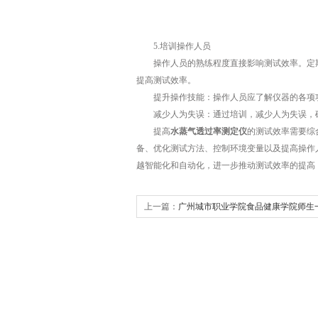
5.培训操作人员
操作人员的熟练程度直接影响测试效率。定期
提高测试效率。
提升操作技能：操作人员应了解仪器的各项功
减少人为失误：通过培训，减少人为失误，确
提高
水蒸气透过率测定仪
的测试效率需要综
备、优化测试方法、控制环境变量以及提高操作
越智能化和自动化，进一步推动测试效率的提高
上一篇：
广州城市职业学院食品健康学院师生
进GBPI标际参观交流