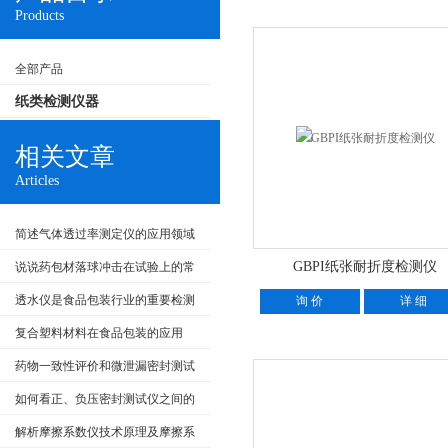
Products
全部产品
纸类检测仪器
相关文章
Articles
简述气体透过率测定仪的应用领域
与检测意义
GBPI纸张耐折度检测仪
说说药包材落球冲击在试验上的常
见标准及注意事项
透水仪是食品包装行业的重要检测
询 价
详 细
设备
复合塑料材料在食品包装的应用
药物一致性评价和微泄漏密封测试
如何看正、负压密封测试仪之间的
检测原理及主要不同？
解析摩擦系数仪技术原理及摩擦系