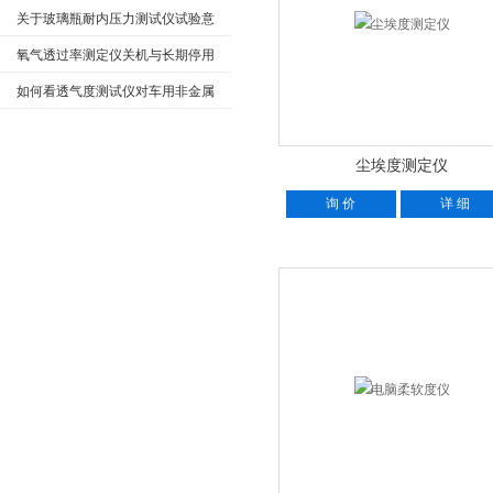
数受影响主要因素
关于玻璃瓶耐内压力测试仪试验意
义、步骤及其原理
氧气透过率测定仪关机与长期停用
前的正确操作步骤
如何看透气度测试仪对车用非金属
材料透气度的检测？
尘埃度测定仪
询 价
详 细