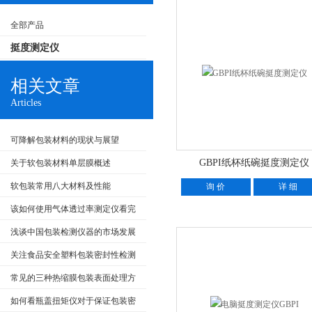
全部产品
挺度测定仪
相关文章
Articles
可降解包装材料的现状与展望
GBPI纸杯纸碗挺度测定仪
关于软包装材料单层膜概述
软包装常用八大材料及性能
询 价
详 细
该如何使用气体透过率测定仪看完
本篇你就知道了
浅谈中国包装检测仪器的市场发展
及规范
关注食品安全塑料包装密封性检测
试验方面
常见的三种热缩膜包装表面处理方
式
如何看瓶盖扭矩仪对于保证包装密