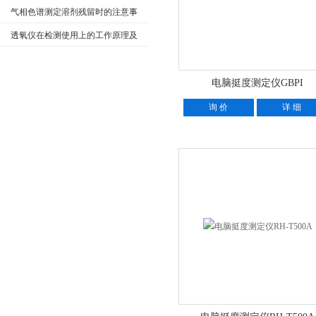
封性及产品质量起到的重要作用？
气相色谱测定溶剂残留时的注意事
项
透氧仪在检测使用上的工作原理及
相关应用范围
电脑挺度测定仪GBPI
询 价
详 细