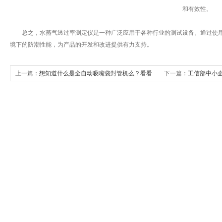
和有效性。
总之，水蒸气透过率测定仪是一种广泛应用于各种行业的测试设备。通过使用这
境下的防潮性能，为产品的开发和改进提供有力支持。
上一篇：
想知道什么是全自动吸嘴袋封管机么？看看
下一篇：
工信部中小
本篇
广州标际参观指导