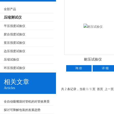
全部产品
压缩测试仪
平压强度试验仪
胶合强度试验仪
竖压强度试验仪
边压强度试验仪
耐压试验仪
压缩试验仪
环压强度试验仪
询 价
详 细
相关文章
Articles
共 2 条记录，当前 1 / 1 页 首页 上
全自动吸嘴袋封管机的封管效果受
哪些因素影响？
探讨可降解包装的发展趋势