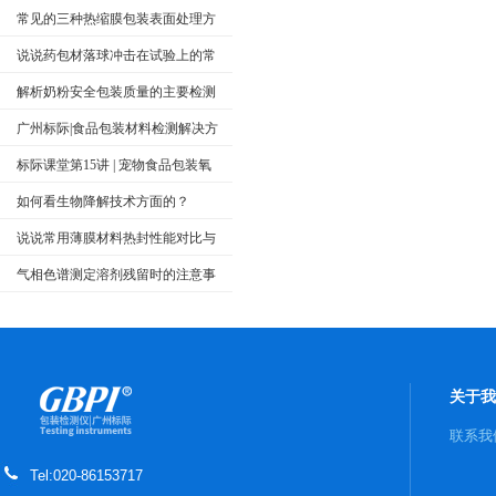
常见的三种热缩膜包装表面处理方
式
说说药包材落球冲击在试验上的常
见标准及注意事项
解析奶粉安全包装质量的主要检测
项目
广州标际|食品包装材料检测解决方
案
标际课堂第15讲 | 宠物食品包装氧
气透过率的测试方法
如何看生物降解技术方面的？
说说常用薄膜材料热封性能对比与
热封工艺
气相色谱测定溶剂残留时的注意事
项
关于我
联系我
Tel:020-86153717