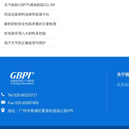
关于标际GBPI气调保鲜箱GQ-300
的工作要求及注意事项
药品包装材料选择和发展方向
解析奶粉安全包装质量的主要检测
项目
软包装常用八大材料及性能
电子天平的正确使用与维护
关于我
联系我
Tel:020-86153717
Fax:020-82087405
地址：广州市黄埔区夏港街道临江路3号