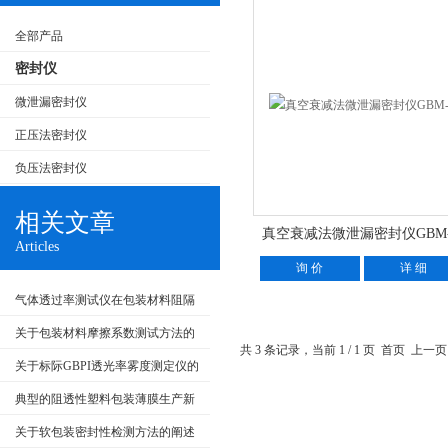
全部产品
密封仪
微泄漏密封仪
正压法密封仪
负压法密封仪
相关文章
真空衰减法微泄漏密封仪GBM-
Articles
询 价
详 细
气体透过率测试仪在包装材料阻隔
性评价中的试验流程
关于包装材料摩擦系数测试方法的
共 3 条记录，当前 1 / 1 页 首页 上
探讨
关于标际GBPI透光率雾度测定仪的
工作原理及使用条件
典型的阻透性塑料包装薄膜生产新
工艺
关于软包装密封性检测方法的阐述