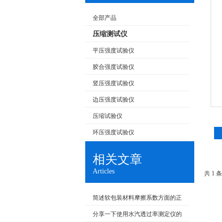
全部产品
压缩测试仪
平压强度试验仪
胶合强度试验仪
竖压强度试验仪
边压强度试验仪
压缩试验仪
环压强度试验仪
相关文章
Articles
共 1 
简述软包装材料摩擦系数方面的正
确检测方法
分享一下使用水汽透过率测定仪的