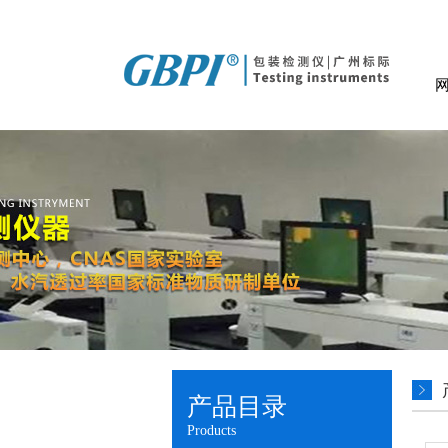
产品目录
Products