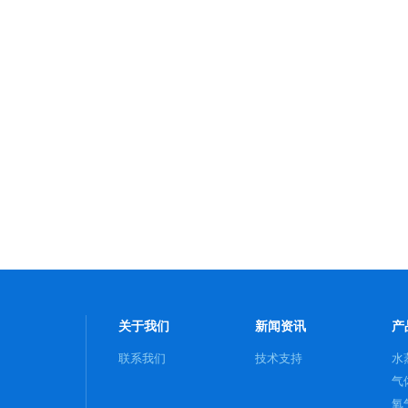
关于我们
新闻资讯
产
联系我们
技术支持
水
气
氧