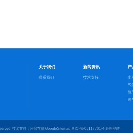
关于我们
新闻资讯
产
联系我们
技术支持
水
气
氧
透
served. 技术支持：
环保在线
GoogleSitemap
粤ICP备05117761号
管理登陆