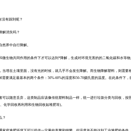
有没有踩到呢？
降解消失吗？
自然界中自行降解。
微生物共同作用的条件下才可以达到*降解，生成对环境无害的的二氧化碳和水等物
当埋在土壤里面，没有光的时候，就几乎不会发生降解。而生物降解塑料，则需要
需要满足最基本的两个条件：50%-60%的湿度和50-70摄氏度的温度。在此条件下，
。
可以随意丢弃，这类制品应该像传统塑料制品一样，统一进行垃圾分类与回收，按
、化学回收再利用和生物回收如堆肥等)。
么？
家庭堆肥环境下可以提供一定量的真菌和细菌，但温度并不能达到工业堆肥的条件