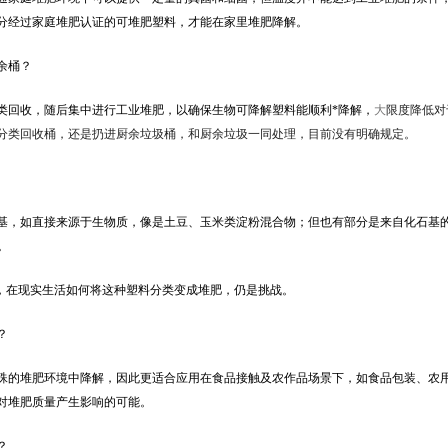
分经过家庭堆肥认证的可堆肥塑料，才能在家里堆肥降解。
余桶？
回收，随后集中进行工业堆肥，以确保生物可降解塑料能顺利*降解，
大
限度降低对
分类回收桶，还是扔进厨余垃圾桶，和厨余垃圾一同处理，目前没有明确规定。
，如直接来源于生物质，像是土豆、玉米类淀粉混合物；但也有部分是来自化石基
。
，在现实生活如何将这种塑料分类变成堆肥，仍是挑战。
？
的堆肥环境中降解，因此更适合应用在食品接触及农作品场景下，如食品包装、农
对堆肥质量产生影响的可能。
？