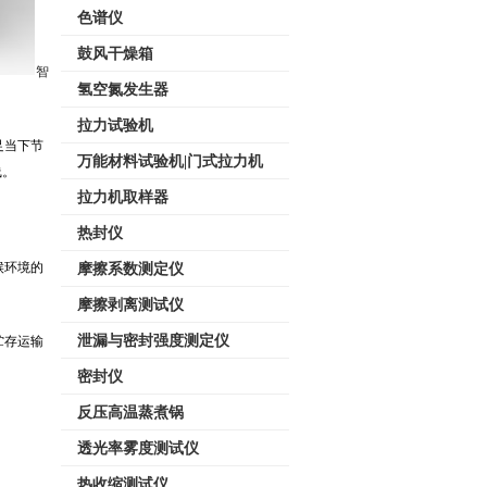
色谱仪
鼓风干燥箱
智
氢空氮发生器
拉力试验机
足当下节
万能材料试验机|门式拉力机
线。
拉力机取样器
热封仪
候环境的
摩擦系数测定仪
摩擦剥离测试仪
泄漏与密封强度测定仪
贮存运输
密封仪
反压高温蒸煮锅
透光率雾度测试仪
热收缩测试仪