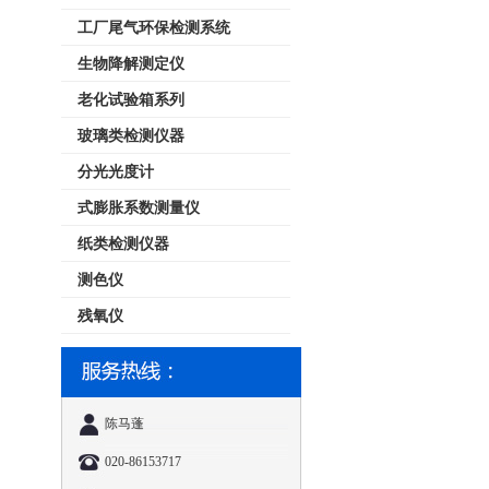
工厂尾气环保检测系统
生物降解测定仪
老化试验箱系列
玻璃类检测仪器
分光光度计
式膨胀系数测量仪
纸类检测仪器
测色仪
残氧仪
陈马蓬
020-86153717