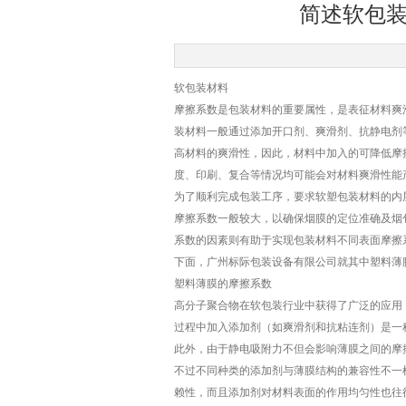
简述软包
软包装材料
摩擦系数是包装材料的重要属性，是表征材料爽
装材料一般通过添加开口剂、爽滑剂、抗静电剂
高材料的爽滑性，因此，材料中加入的可降低摩
度、印刷、复合等情况均可能会对材料爽滑性能
为了顺利完成包装工序，要求软塑包装材料的内层
摩擦系数一般较大，以确保烟膜的定位准确及烟
系数的因素则有助于实现包装材料不同表面摩擦
下面，广州标际包装设备有限公司就其中塑料薄
塑料薄膜的摩擦系数
高分子聚合物在软包装行业中获得了广泛的应用
过程中加入添加剂（如爽滑剂和抗粘连剂）是一
此外，由于静电吸附力不但会影响薄膜之间的摩
不过不同种类的添加剂与薄膜结构的兼容性不一
赖性，而且添加剂对材料表面的作用均匀性也往