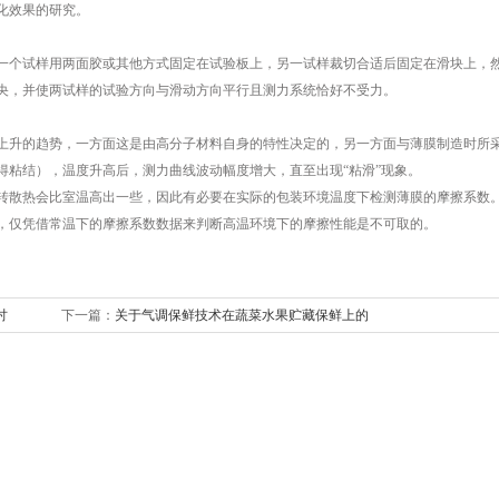
化效果的研究。
一个试样用两面胶或其他方式固定在试验板上，另一试样裁切合适后固定在滑块上，
央，并使两试样的试验方向与滑动方向平行且测力系统恰好不受力。
上升的趋势，一方面这是由高分子材料自身的特性决定的，另一方面与薄膜制造时所
得粘结），温度升高后，测力曲线波动幅度增大，直至出现“粘滑”现象。
转散热会比室温高出一些，因此有必要在实际的包装环境温度下检测薄膜的摩擦系数
，仅凭借常温下的摩擦系数数据来判断高温环境下的摩擦性能是不可取的。
讨
下一篇：
关于气调保鲜技术在蔬菜水果贮藏保鲜上的
应用