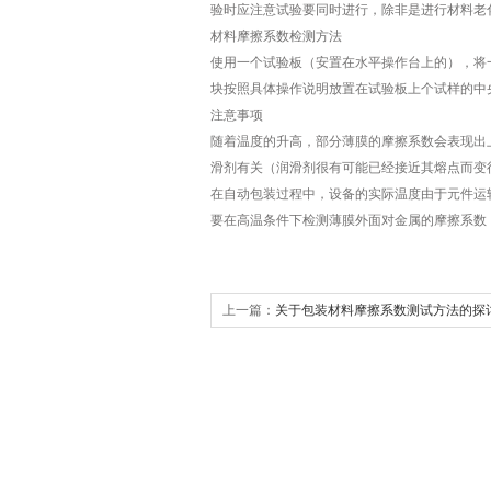
验时应注意试验要同时进行，除非是进行材料老
材料摩擦系数检测方法
使用一个试验板（安置在水平操作台上的），将
块按照具体操作说明放置在试验板上个试样的中
注意事项
随着温度的升高，部分薄膜的摩擦系数会表现出
滑剂有关（润滑剂很有可能已经接近其熔点而变
在自动包装过程中，设备的实际温度由于元件运
要在高温条件下检测薄膜外面对金属的摩擦系数
上一篇：
关于包装材料摩擦系数测试方法的探