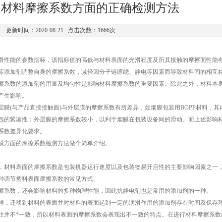
装材料摩擦系数方面的正确检测方法
更新时间：2020-08-21 点击次数：1666次
滑性能的参数指标，该指标值的高低与材料表面的光滑程度及所其接触的摩擦面性能
等添加剂调整自身的摩擦系数，减轻因分子链缠绕、静电等因素而导致材料间的相互
擦系数的添加剂的用量及均匀性是影响材料摩擦系数的重要因素。除此之外，材料本
产生影响。
膜(与产品直接接触面)与外层膜的摩擦系数有所差异，如烟膜包装用BOPP材料，其
包的紧凑性；外层膜的摩擦系数较小，以利于烟膜在包装设备间的滑动。而上述影响
系数差异化要求。
膜方面的摩擦系数检测方法做个简单介绍。
，材料表面的摩擦系数是包装机器运行速度以及包装物易开启性的主要影响因素之一
种调节塑料表面摩擦系数的常见方式。
擦系数，还会影响材料的多种物理性能，因此抗静电剂也是常用的添加剂的一种。
样，迁移到材料的表面并对材料的表面起到一定的润滑作用的添加剂存在时间及保存
往并不*一致，所以材料表面的摩擦系数会表现出不一致的特点。在进行材料摩擦系数