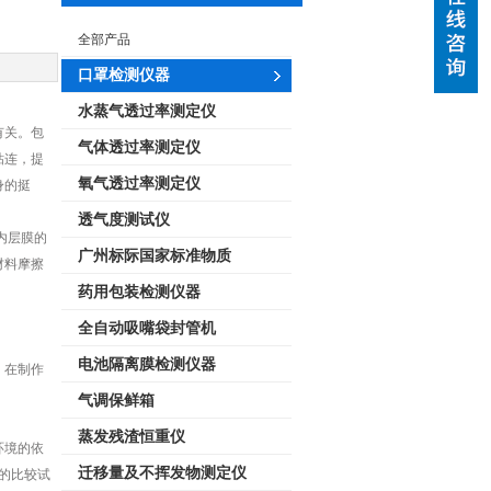
全部产品
口罩检测仪器
水蒸气透过率测定仪
有关。包
气体透过率测定仪
粘连，提
氧气透过率测定仪
身的挺
透气度测试仪
内层膜的
广州标际国家标准物质
材料摩擦
药用包装检测仪器
全自动吸嘴袋封管机
电池隔离膜检测仪器
，在制作
气调保鲜箱
蒸发残渣恒重仪
环境的依
迁移量及不挥发物测定仪
的比较试