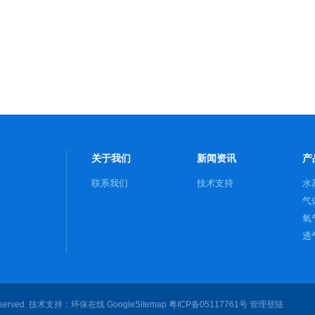
关于我们
新闻资讯
产
联系我们
技术支持
水
气
氧
透
served. 技术支持：
环保在线
GoogleSitemap
粤ICP备05117761号
管理登陆