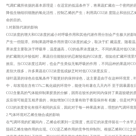
气调贮藏所依据的基本原理是：在适宜的低温条件下，将果蔬贮藏在一个密闭的容
降低生物组织细胞的氧化活性，控制乙烯的产生；利用高CO2浓 度阻止和拮抗
命的目的。
1.对新陈代谢的影响
CO2浓度的增大和O2浓度的减小对呼吸作用和其他代谢作用分别会产生极大的影
产生一些阻滞。抑制果蔬呼吸作用所需O2浓度的减少，取决于贮 藏温度。随着温
界浓度主要取决于呼吸率，温度越高，O2的临界浓度越大。不同的果蔬对低O2浓
的贮藏期允许较低时，果蔬往往能较好的忍耐较低的O2浓度。假如在贮藏环境里
效应。当CO2浓度过高时，也会产生类似无氧呼吸的作用 ，不同品种的果蔬对C
差别大很多，许多果蔬在CO2浓度低或缺乏时对低CO2浓度反应 。
绿叶蔬菜的绿色在低氧条件下能更好的保持绿色，这主要是由于在这种环境里，
中，却发现在含有15%二氧化碳的环境中，能使马铃薯在几天内不 至于因暴露在
CO2含量高的气体能抑制果胶质的分解，因而在较长的时间内保持了果蔬较硬的
反应很可能是互相矛盾的，例如增加CO2含量有助于番茄保持有 机酸，但是对芦
CO2的浓度变化有很不相同的反应，因此对于每一种果蔬来说，理想的气调环境
2.气体环境对乙烯生物合成的影响
在气调环境的贮藏间内，乙烯会积累到一定限度，然后它的浓度停留在一个水平上
阻碍乙烯生物作用的出现。CO2是乙烯作用的竞争性抑制剂。根据乙烯和CO2