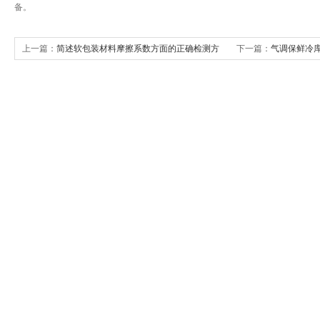
备。
上一篇：
简述软包装材料摩擦系数方面的正确检测方
下一篇：
气调保鲜冷
法
势