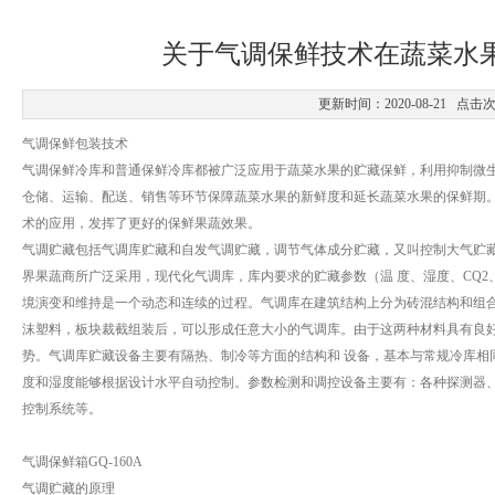
关于气调保鲜技术在蔬菜水
更新时间：2020-08-21 点击
气调保鲜包装技术
气调保鲜冷库和普通保鲜冷库都被广泛应用于蔬菜水果的贮藏保鲜，利用抑制微
仓储、运输、配送、销售等环节保障蔬菜水果的新鲜度和延长蔬菜水果的保鲜期
术的应用，发挥了更好的保鲜果蔬效果。
气调贮藏包括气调库贮藏和自发气调贮藏，调节气体成分贮藏，又叫控制大气贮
界果蔬商所广泛采用，现代化气调库，库内要求的贮藏参数（温 度、湿度、CQ2
境演变和维持是一个动态和连续的过程。气调库在建筑结构上分为砖混结构和组合
沫塑料，板块裁截组装后，可以形成任意大小的气调库。由于这两种材料具有良
势。气调库贮藏设备主要有隔热、制冷等方面的结构和 设备，基本与常规冷库相
度和湿度能够根据设计水平自动控制。参数检测和调控设备主要有：各种探测器、
控制系统等。
气调保鲜箱GQ-160A
气调贮藏的原理