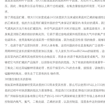
速蔬菜成熟和叶子脱落，而CO2延缓蔬菜的成熟和叶子脱落。无论对于乙烯的生
压。因此，降低养分压会导致以上两个过程减慢。在氧含量较低的环境里，可从
求。
除了用低温贮藏，增大CO2浓度或减小O2浓度的方法来减轻果蔬对乙烯的敏感
的乙烯浓度。低的方法是用贮藏室外面的空气来保证贮藏室内 有良好的通风，因为大
气通风的方法只有在贮藏室内、外空气的温差不大时才能运用，如果温差很大，则
臭氧是消除乙烯的很好的氧化剂。它易于通过放电或紫外线照射由大气中的氧产
化碳和水。使用臭氧时必须采用一些预防措施，因为他是活性很 强的物质，能够
下，也易于使产品受到伤害，并对人体有毒。这些问题的存在是臭氧的广泛使用一
用两种特定波长的紫外线照射加以克服，引入波长为185nm和254nm的辐射线
反应室内的乙烯和其他挥发性化合物反应，而多余 的原子氧则迅速变成氧气。另
够把它与所贮藏的产品隔开，以排除化学损伤的危险。为了有效的饱和溶液屠宰一
三氧化二铝过高锰酸钾溶液处理，然后干燥至4%-5%的含水量。据报道，该物质1
锰酸钾的氧化，便失去了它原有的生 物作用。
3对微生物生长的影响
假如某种果蔬能够经受高浓度的CO2而未受其伤害，那么可以使用10%以上CO
老的过程中对病原菌的抵抗力逐渐降低，而提高CO2浓度或 降低O2的浓度能抑
而广州标际包装设备有限公司生产的GQ-160A气调保鲜箱主要用于市场上各种
控制箱内氧气、氮气、二氧化碳、乙烯的浓度，以及控制温、湿度条件达到保鲜