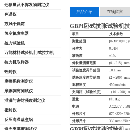
迁移量及不挥发物测定仪
产品介绍
在线留言
色谱仪
鼓风干燥箱
GBPI卧式抗张试验机
氢空氮发生器
项目
技术参数
测量范围
(0-30/50)N
；
(
拉力试验机
分辨力
0.01N
万能材料试验机|门式拉力机
准确度
±
1%
拉力机取样器
伸长量测量范围
(0
～
215
）
mm
试验速度调节范围
±
0.1mm
热封仪
试验速度调节范围
(2
～
200
）
mm/
摩擦系数测定仪
返程速度
450mm/min
摩擦剥离测试仪
夹间距（试验长度）
（
10
～
200
）
重量
约
31kg
泄漏与密封强度测定仪
电源
AC220V
，
50
密封仪
外形尺寸
670
×
320
×
220
反压高温蒸煮锅
外形尺寸
330 mm×350
GBPI卧式抗张试验机
透光率雾度测试仪