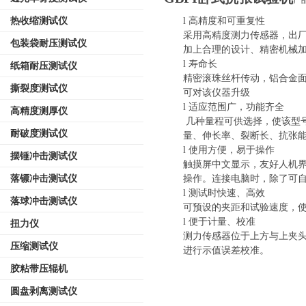
产
热收缩测试仪
l
高精度和可重复性
采用高精度测力传感器，出
包装袋耐压测试仪
加上合理的设计、精密机械
l
寿命长
纸箱耐压测试仪
精密滚珠丝杆传动，铝合金
撕裂度测试仪
可对该仪器升级
l
适应范围广，功能齐全
高精度测厚仪
几种量程可供选择，使该型
耐破度测试仪
量、伸长率、裂断长、抗张
l
使用方便，易于操作
摆锤冲击测试仪
触摸屏中文显示，友好人机
落镖冲击测试仪
操作。连接电脑时，除了可
l
测试时快速、高效
落球冲击测试仪
可预设的夹距和试验速度，
l
便于计量、校准
扭力仪
测力传感器位于上方与上夹
压缩测试仪
进行示值误差校准。
胶粘带压辊机
圆盘剥离测试仪