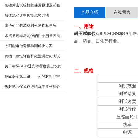
用的不同需求
落镖冲击试验机的使用原理及试验
产品介绍
在线留言
方式
熔体流动速率检测试验方法
浅谈药品包装材料检测指标事项
一、用途
耐压试验仪
GBPI
®
GBN200A
用来
水汽透过率测定仪的四个测量方法
品、药品、日化等行业。
详解
太阳能电池背板检测解决方案
药物一致性评价和微泄漏密封测试
关于标际GBPI透光率雾度测定仪的
二、规格
工作原理及使用条件
标际课堂第17讲——药包材相容性
项目
检测与应用
测试范围
热封试验仪操作详情及主要作用介
测试精度
绍
测试速度
测试行程
压缩面尺
功率
电源