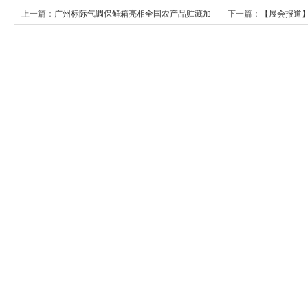
上一篇：
广州标际气调保鲜箱亮相全国农产品贮藏加
下一篇：
【展会报道
工科技交流大会
全国制药机械博览会