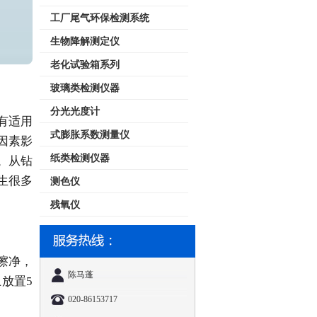
工厂尾气环保检测系统
生物降解测定仪
老化试验箱系列
玻璃类检测仪器
分光光度计
有适用
式膨胀系数测量仪
因素影
纸类检测仪器
。从钻
生很多
测色仪
残氧仪
擦净，
陈马蓬
放置5
020-86153717