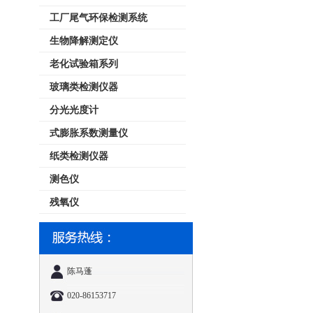
工厂尾气环保检测系统
生物降解测定仪
老化试验箱系列
玻璃类检测仪器
分光光度计
式膨胀系数测量仪
纸类检测仪器
测色仪
残氧仪
陈马蓬
020-86153717