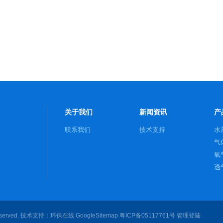
关于我们
新闻资讯
产
联系我们
技术支持
水
气
氧
透
served. 技术支持：
环保在线
GoogleSitemap
粤ICP备05117761号
管理登陆