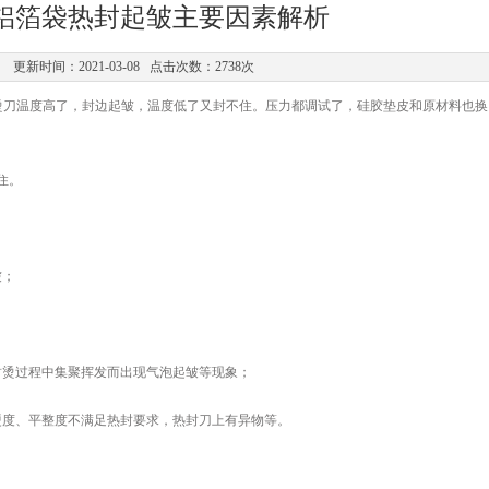
铝箔袋热封起皱主要因素解析
更新时间：2021-03-08 点击次数：2738次
问题，烫刀温度高了，封边起皱，温度低了又封不住。压力都调试了，硅胶垫皮和原材料也
住。
皱；
烫过程中集聚挥发而出现气泡起皱等现象；
度、平整度不满足热封要求，热封刀上有异物等。