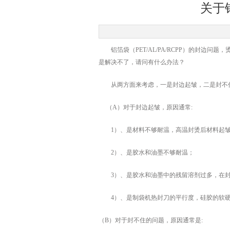
关于
铝箔袋（PET/AL/PA/RCPP）的封边
是解决不了，请问有什么办法？
从两方面来考虑，一是封边起皱，二是封不
（A）对于封边起皱，原因通常:
1）、是材料不够耐温，高温封烫后材料起
2）、是胶水和油墨不够耐温；
3）、是胶水和油墨中的残留溶剂过多，在封
4）、是制袋机热封刀的平行度，硅胶的软硬
（B）对于封不住的问题，原因通常是: