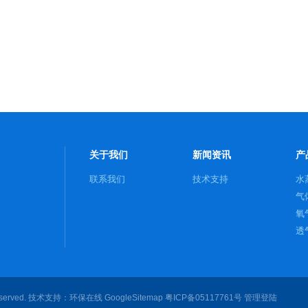
关于我们
新闻资讯
产
联系我们
技术支持
水
气
氧
透
served. 技术支持：
环保在线
GoogleSitemap
粤ICP备05117761号
管理登陆