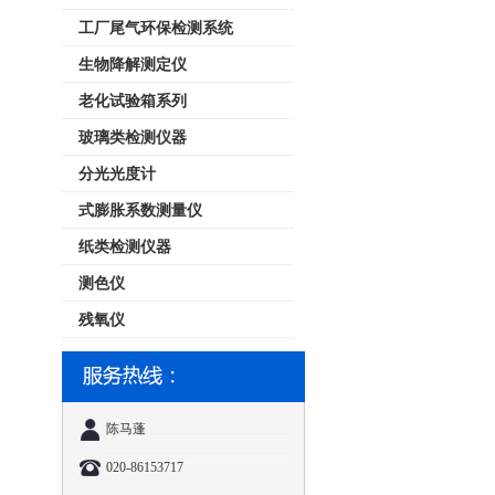
工厂尾气环保检测系统
生物降解测定仪
老化试验箱系列
玻璃类检测仪器
分光光度计
式膨胀系数测量仪
纸类检测仪器
测色仪
残氧仪
陈马蓬
020-86153717