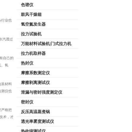
色谱仪
鼓风干燥箱
备行业也
氢空氮发生器
拉力试验机
水汽透过
万能材料试验机|门式拉力机
拉力机取样器
有自己的
热封仪
气、氧
摩擦系数测定仪
摩擦剥离测试仪
包装材料
检测仪也
泄漏与密封强度测定仪
密封仪
要严格把
反压高温蒸煮锅
技术，才
透光率雾度测试仪
热收缩测试仪