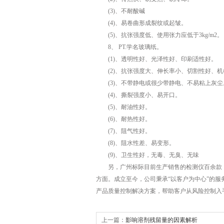
(3)、不耐酸碱
(4)、易卷曲形成裂纹或起皱。
(5)、抗张强度低、使用张力应低于3kg/m2。
8、 PT.学名玻璃纸。
(1)、透明性好、光泽性好、印刷适性好。
(2)、抗张强度大、伸长率小、切割性好、机
(3)、不带静电或很少带静电、不易粘上灰尘
(4)、撕裂强度小、易开口。
(5)、耐油性好。
(6)、耐热性好。
(7)、阻气性好。
(8)、阻水性差、易变形。
(9)、卫生性好，无毒、无臭、无味
另，广州标际目前生产销售的检测仪百余款，
方面。成立至今，公司秉承“以客户为中心”的
产品质量控制解决方案，帮助客户从风险控制入
上一篇：
影响溶剂残留量的因素解析