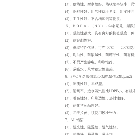
(3)、耐热性、耐寒性好、热收缩率较小、尺
(4)、保鲜性好。阻气性优于ＰＥ、阻湿性同
(5)、卫生性好。不含增塑剂等物质。
５、ＢＯＰＡ．（ＮＹ）．学名尼龙、聚酰胺。(电
(1)、强韧性很大、具有良好的抗张强度、伸
(2)、耐穿刺性好。
(3)、低温特性优良、可在-60℃——200℃使
(4)、耐油性、耐酸碱性、耐药品性、耐有机
(5)、不易产生静电、印刷性好。
(6)、易吸水，尺寸稳定性较差。
6、PVC 学名聚偏氯乙烯(电晕值≥38dy/m2)
(1)、透明性好、易成型。
(2)、透氧率、透水蒸汽性比LDPE小、有机
(3)、着色性好、印刷适性，热封性好。
(4)、耐化学药品性好。
(5)、易于拉伸、须使用较小张力。
7、AL 铝箔
(1)、阻光性、阻湿性、阻气性好。
(2)、传热快、易受热、易冷却。