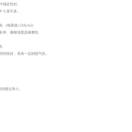
寸稳定性好。
ＰＥ差不多。
晕值≥52dy/m2)
长率、撕裂强度及耐磨性。
用。
溶剂性好，具有一定的阻气性。
溶剂透过率小。