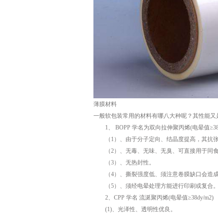
薄膜材料
一般软包装常用的材料有哪八大种呢？其性能又
1、 BOPP 学名为双向拉伸聚丙烯(电晕值≥38dy
（1）、由于分子定向、结晶度提高，其抗张
（2）、无毒、无味、无臭、可直接用于同食
（3）、无热封性。
（4）、撕裂强度低、须注意卷膜缺口会造成
（5）、须经电晕处理方能进行印刷或复合
2、CPP 学名 流涎聚丙烯(电晕值≥38dy/m2)
(1)、光泽性、透明性优良。