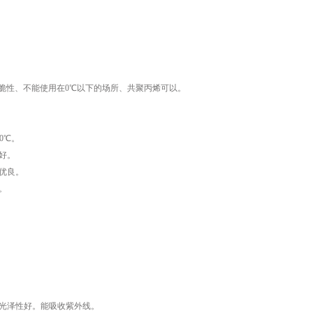
脆性、不能使用在0℃以下的场所、共聚丙烯可以。
0℃。
好。
优良。
。
光泽性好。能吸收紫外线。