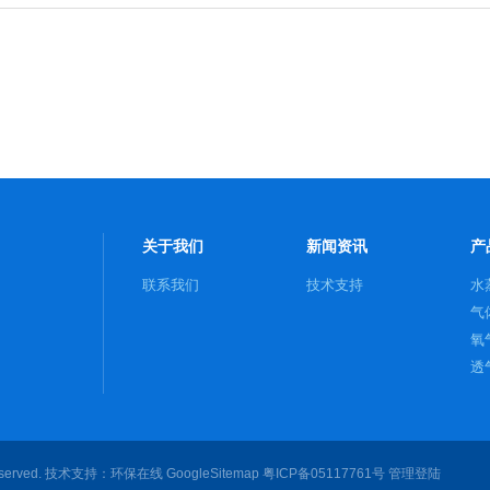
关于我们
新闻资讯
产
联系我们
技术支持
水
气
氧
透
served. 技术支持：
环保在线
GoogleSitemap
粤ICP备05117761号
管理登陆