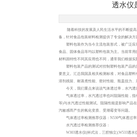
透水仪
随着科技的发展及人民生活水平的不断提高，
备，针对食品包装材料检测提供了专业的解决方
塑料包装作为当今主流包装形式，被广泛应用于
食品、固体食品等均以塑料包装为主。当前常用
材料因特性不同其应用也不同，通常我们根据实
塑料包装产品的测试对控制塑料包装产品的质
要意义。汇总我国及相关检测标准，对食品塑料
溶剂残留、耐蒸煮性能、密封性能、瓶盖扭力、
今天，我们重点来说说气体透过率，水汽透
气体透过率，水汽透过率也叫阻隔性能，指包
等)与水汽透过性能测试。阻隔性能是影响产品
汽敏感而产生的氧化变质、受潮霉变等问题。
气体透过率检测推荐仪器：N530气体透过率测
水汽透过率检测推荐仪器：
W303透水仪(杯式法，三腔独立);W533透水仪