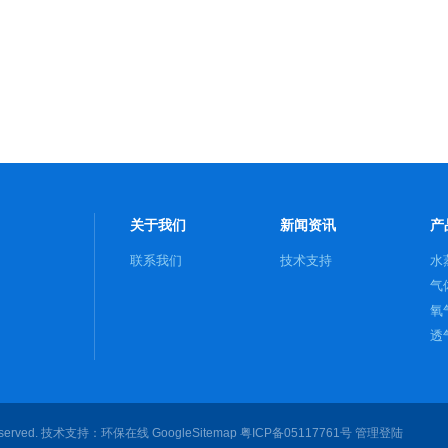
关于我们
新闻资讯
产
联系我们
技术支持
水
气
氧
透
served. 技术支持：
环保在线
GoogleSitemap
粤ICP备05117761号
管理登陆