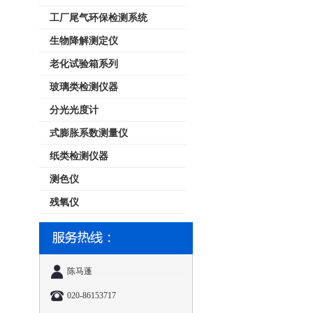
工厂尾气环保检测系统
生物降解测定仪
老化试验箱系列
玻璃类检测仪器
分光光度计
式膨胀系数测量仪
纸类检测仪器
测色仪
残氧仪
陈马蓬
020-86153717