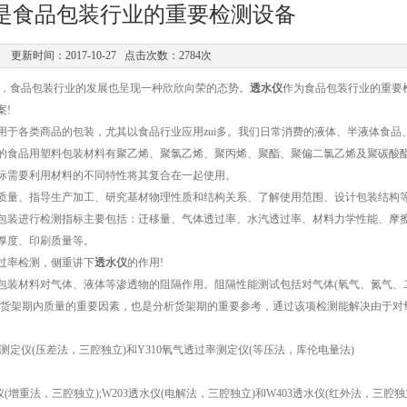
是食品包装行业的重要检测设备
更新时间：2017-10-27 点击次数：2784次
食品包装行业的发展也呈现一种欣欣向荣的态势。
透水仪
作为食品包装行业的重要
案!
各类商品的包装，尤其以食品行业应用zui多。我们日常消费的液体、半液体食品
的食品用塑料包装材料有聚乙烯、聚氯乙烯、聚丙烯、聚酯、聚偏二氯乙烯及聚碳酸酯
际需要利用材料的不同特性将其复合在一起使用。
量、指导生产加工、研究基材物理性质和结构关系、了解使用范围、设计包装结构
包装进行检测指标主要包括：迁移量、气体透过率、水汽透过率、材料力学性能、摩
厚度、印刷质量等。
过率检测，侧重讲下
透水仪
的作用!
装材料对气体、液体等渗透物的阻隔作用。阻隔性能测试包括对气体(氧气、氮气、
在货架期内质量的重要因素，也是分析货架期的重要参考，通过该项检测能解决由于对
定仪(压差法，三腔独立)和Y310氧气透过率测定仪(等压法，库伦电量法)
(增重法，三腔独立);W203透水仪(电解法，三腔独立)和W403透水仪(红外法，三腔独