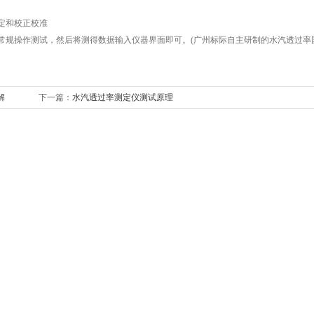
定和校正校准
规操作测试，然后将测得数据输入仪器界面即可。(广州标际自主研制的水汽透过率
解
下一篇：
水汽透过率测定仪测试原理