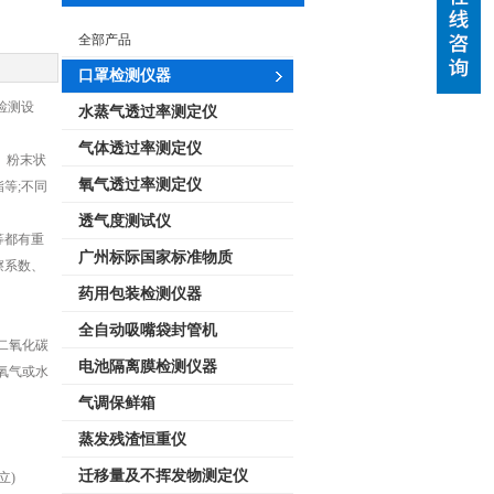
全部产品
口罩检测仪器
检测设
水蒸气透过率测定仪
气体透过率测定仪
、粉末状
氧气透过率测定仪
等;不同
透气度测试仪
等都有重
广州标际国家标准物质
擦系数、
药用包装检测仪器
全自动吸嘴袋封管机
二氧化碳
电池隔离膜检测仪器
氧气或水
气调保鲜箱
蒸发残渣恒重仪
迁移量及不挥发物测定仪
立)