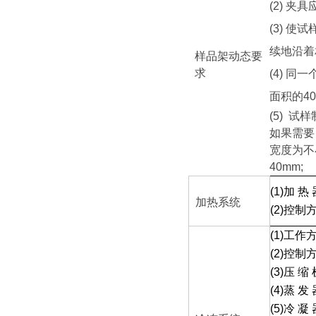
(2)
夹具
(3)
使试样
续地沿着
样品架动态要
求
(4)
同一个
面积的40
(5) 试
如果需要
宽度为不
40mm;
(1)
加 热
加热系统
(2)
控制方
(1)
工作方
(2)
控制方
(3)
压 缩
(4)
蒸 发
(5)
冷 凝