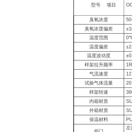
OC
型号
项目
臭氧浓度
5
臭氧浓度偏差
±
温度范围
0
温度偏差
±2
温度波动度
±0
样架拉升频率
1R
气流速度
1
试验气体流量
20
样架转速
3
内箱材质
S
外箱材质
S
保温材料
P
左
箱门