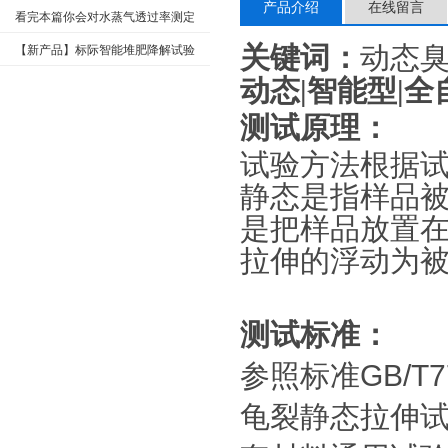
产品介绍
在线留言
看完本篇你会对水蒸气透过率测定
仪有更多了解
关键词：
动态
【新产品】标际智能堆肥降解试验
仪GBDA-180
动态|智能型|
测试原理：
试验方法根据试
静态是指样品
是把样品放置
拉伸的浮动为被
测试标准：
参照标准GB/T
龟裂静态拉伸试验方