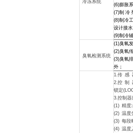
冷冻系统
(6)
膨胀系
(7)
制 冷
(8)
制冷工
设计接水
(9)
制冷辅
(1)
臭氧
(2)
臭氧传
臭氧检测系统
(3)
臭氧
外；
1.
传 感 
2.
控 制
锁定
3.
控制
(1)
精度:±
(2)
温度分
(3)
每段
(4)
温度