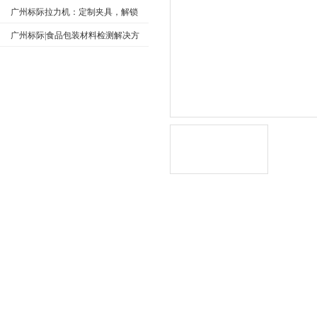
仪GBDA-180
广州标际拉力机：定制夹具，解锁
无限测试可能
广州标际|食品包装材料检测解决方
案