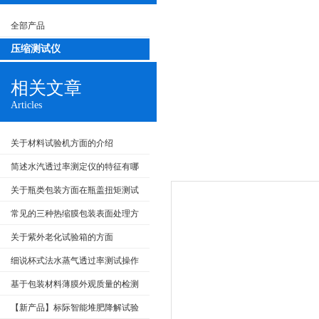
全部产品
压缩测试仪
相关文章
Articles
关于材料试验机方面的介绍
简述水汽透过率测定仪的特征有哪
些
关于瓶类包装方面在瓶盖扭矩测试
上的使用说明
常见的三种热缩膜包装表面处理方
式
关于紫外老化试验箱的方面
细说杯式法水蒸气透过率测试操作
基于包装材料薄膜外观质量的检测
【新产品】标际智能堆肥降解试验