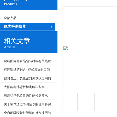
Products
全部产品
纸类检测仪器
相关文章
Articles
解析国内外食品包装材料有关蒸发
残渣检测方面
标际课堂第14讲 | 杯式果冻封口强
度测试方法及检测仪器
如何看正、负压密封测试仪之间的
检测原理及主要不同？
太阳能电池背板检测解决方案
药用铝箔包装阻隔性能检测要求
关于氧气透过率测定仪的使用步骤
分享
全自动吸嘴袋封管机的操作技巧与