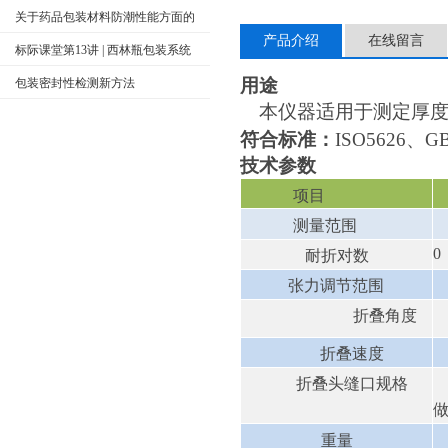
注意事项
关于药品包装材料防潮性能方面的
产品介绍
在线留言
检测
标际课堂第13讲 | 西林瓶包装系统
密封完整性检查方法介绍
用途
包装密封性检测新方法
本仪器适用于测定厚度
符合
标准
：
ISO5626、GB
技术参数
项目
测量范围
0
耐折对数
张力调节范围
折叠角度
折叠速度
折叠头缝口规格
重量