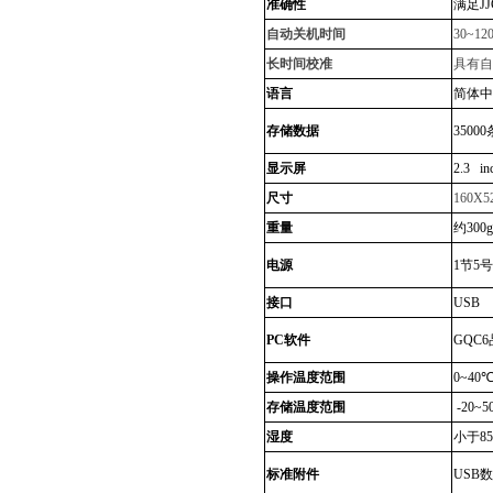
准确性
满足
JJ
自动关机时间
30~12
长时间校准
具有自
语言
简体中
存储数据
35000
显示屏
2.3 in
尺寸
160X5
重量
约
300g
电源
1
节
5
号
接口
USB
PC
软件
GQC6
操作温度范围
0~40
存储温度范围
-20~5
湿度
小于
8
标准附件
USB
数