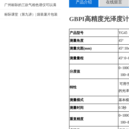
产品介绍
在线留言
广州标际的三款气相色谱仪可以满
足您的许多需求
标际课堂（第九讲）| 袋装薯片包装
GBPI高精度光泽度计
内气体成分测试方法
产品型号
YG45
测量角度
45
°
测量光斑
(mm)
45
°
:10
测量量程
45
°
:0
0~100
分度值
100~
可用
特性
的光泽
测量模式
基本模
测量时间
0.5
秒
0~100
重复精度
100~8