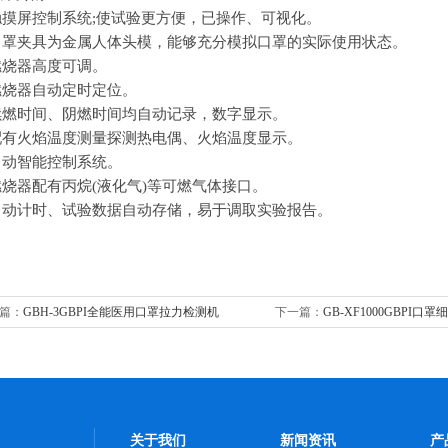
触摸屏控制系统
;
使试验更方便，已操作、可视化。
口罩夹具为金属人体头模，能够充分模拟口罩的实际使用状态。
燃烧器高度可调。
燃烧器自动定时定位。
续燃时间、阴燃时间均自动记录，数字显示。
配有火焰温度测量探测热电偶、火焰温度显示。
自动智能控制系统。
燃烧器配有丙烷
(
液化气
)
等可燃气体接口。
自动计时、试验数据自动存储，易于调取实验报告。
篇：
GBH-3GBPI全能医用口罩拉力检测机
下一篇：
GB-XF1000GBPI口
检测仪
关于我们
新闻资讯
产