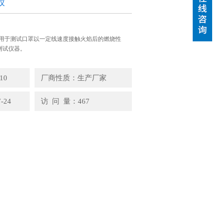
仪
要用于测试口罩以一定线速度接触火焰后的燃烧性
测试仪器。
10
厂商性质：生产厂家
-24
访 问 量：467