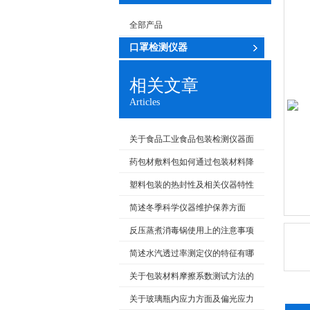
全部产品
口罩检测仪器
相关文章
Articles
关于食品工业食品包装检测仪器面
临的新发展及机遇
药包材敷料包如何通过包装材料降
低湿包率？
塑料包装的热封性及相关仪器特性
概述
简述冬季科学仪器维护保养方面
反压蒸煮消毒锅使用上的注意事项
及维护保养
简述水汽透过率测定仪的特征有哪
些
关于包装材料摩擦系数测试方法的
探讨
关于玻璃瓶内应力方面及偏光应力