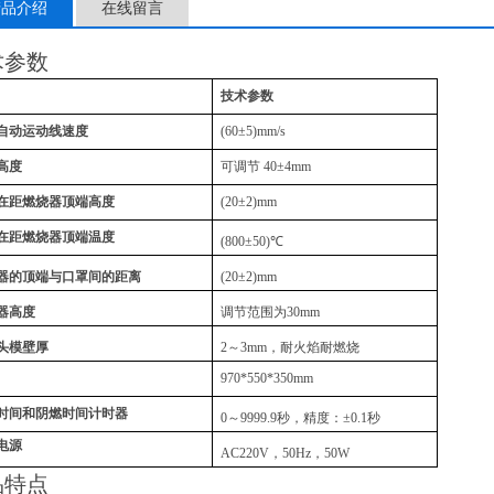
产品介绍
在线留言
术参数
技术参数
自动运动线速度
(60
±
5)mm/s
高度
可调节
40
±
4mm
在距燃烧器顶端高度
(20
±
2)mm
在距燃烧器顶端温度
(800
±
50)
℃
器的顶端与口罩间的距离
(20
±
2)mm
器高度
调节范围为
30mm
头模壁厚
2
～
3mm
，耐火焰耐燃烧
970*550*350mm
时间和阴燃时间计时器
0
～
9999.9
秒，精度：±
0.1
秒
电源
AC220V
，
50Hz
，
50W
品特点