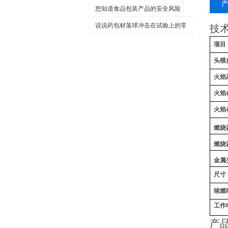
仪测试原理
您知道食品包装产品的安全风险
吗？
说说药包材落球冲击在试验上的常
技
见标准及注意事项
项目
头模
火焰
火焰
火焰
燃烧
燃烧
金属
尺寸
续燃
工作
产