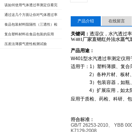
中的应用
该如何使用气体透过率测定仪看完
本篇你就知道了
通过这几个方面让你对气体透过率
产品介绍
在线留言
测定仪有更深的了解
食品包装材料阻隔性（三透性）检
测标准
关键词：
透湿仪，水汽透过率
复合塑料材料在食品包装的应用
W401
厂家直销红外法水蒸气透
压差法薄膜气密性检测试验
产品用途：
W401
型水汽透过率测定仪用
适用于：1）塑料薄膜、复合
2
）各种片材、板材
3
）包装容器，如瓶
4
）扩展应用，如太
应用于质检、药检、科研、包
符合标准：
GB/T 26253-2010
、 YBB 000
K7129-2008