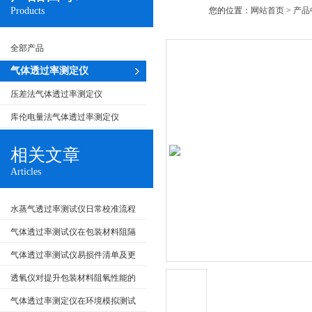
Products
您的位置：
网站首页
>
产品
全部产品
气体透过率测定仪
压差法气体透过率测定仪
库伦电量法气体透过率测定仪
相关文章
Articles
水蒸气透过率测试仪日常校准流程
及标准物质的选择
气体透过率测试仪在包装材料阻隔
性评价中的试验流程
气体透过率测试仪易损件清单及更
换流程
透氧仪对提升包装材料阻氧性能的
影响
气体透过率测定仪在环境模拟测试