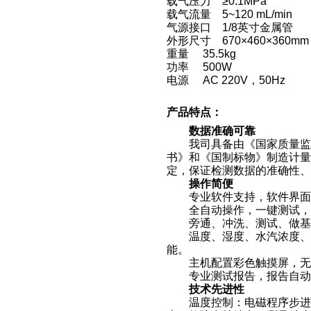
载气压力 ≥0.1MPa
载气流量 5~120 mL/min
气源接口 1/8英寸金属管
外形尺寸 670×460×360mm
重量 35.5kg
功率 500W
电源 AC 220V，50Hz
产品特点：
数据准确可靠
我司具备由《国家质量监督
书》和《国制标物》制造计量器
定，保证检测数据的准确性、
操作简便
专业软件支持，软件界面简
全自动操作，一键测试，
旁通、冲洗、测试、做基线
温度、湿度、水汽浓度、透
能。
主机配置彩色触摸屏，无需
专业测试报告，报告自动生成
技术先进性
温度控制：电磁程序步进控