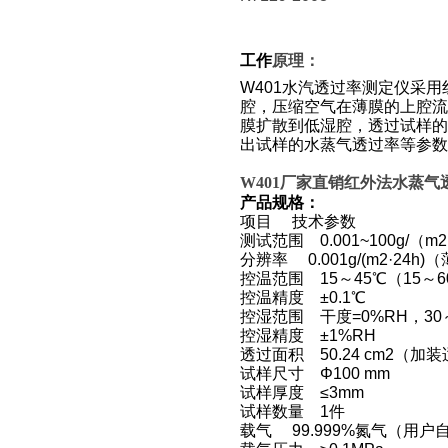
工作
原理：
W401
水汽透过率测定仪采用
腔，压缩空气在薄膜的上腔
膜扩散到低湿腔，透过试样
出试样的水蒸气透过率等参数
W401
厂家直销红外法水蒸气透
产品规格：
项目 技术参数
测试范围 0.001~100g/（m2
分辨率 0.001g/(m2·24
控温范围 15～45℃（15
控温精度 ±0.1℃
控湿范围 干度=0%RH，30～
控湿精度 ±1%RH
透过面积 50.24 cm2（加
试样尺寸
Φ100 mm
试样厚度 ≤3mm
试样数量 1件
载气 99.999%氮气（用