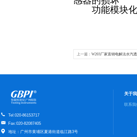
感器的损坏
功能模块化设
上一篇：
W203厂家直销电解法水汽
格GBPI 水蒸气透过率测试仪
关于我
联系我
Tel:020-86153717
Fax:020-82087405
地址：广州市黄埔区夏港街道临江路3号