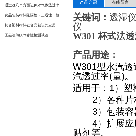
产品介绍
在线留言
本篇你就知道了
通过这几个方面让你对气体透过率
测定仪有更深的了解
关键词：
透湿
食品包装材料阻隔性（三透性）检
仪
测标准
复合塑料材料在食品包装的应用
W301
杯式法透
压差法薄膜气密性检测试验
产品用途：
W301
型水汽透
汽透过率(量)。
适用于：1）塑
2
）各种片
3
）包装容
4
）扩展应
贴剂等。