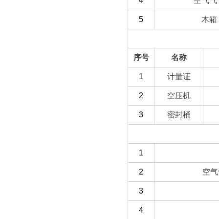
4
空气气
5
木箱
（二）选配部分
序号
名称
1
计量证
2
空压机
3
密封桶
（三）客户自备
1
2
空气
3
4