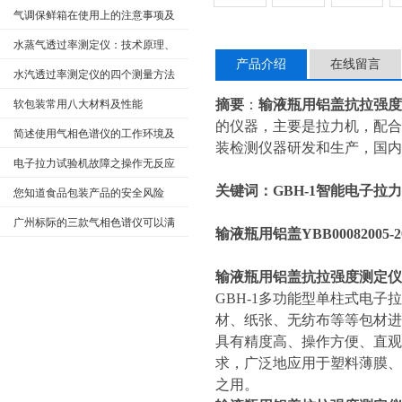
气调保鲜箱在使用上的注意事项及
维护保养
水蒸气透过率测定仪：技术原理、
产品介绍
在线留言
应用与选型指南
水汽透过率测定仪的四个测量方法
详解
摘要
：
输液瓶用铝盖抗拉强度
软包装常用八大材料及性能
的仪器，主要是拉力机，配合
简述使用气相色谱仪的工作环境及
装检测仪器研发和生产，国内
对操作人员的基本要求
电子拉力试验机故障之操作无反应
关键词：GBH-1智能电子
紊乱应对方式
您知道食品包装产品的安全风险
吗？
广州标际的三款气相色谱仪可以满
输液瓶用铝盖YBB0008200
足您的许多需求
输液瓶用铝盖
抗拉强度测定仪
GBH-1多功能型单柱式电
材、纸张、无纺布等等包材
具有精度高、操作方便、直
求，广泛地应用于塑料薄膜
之用。