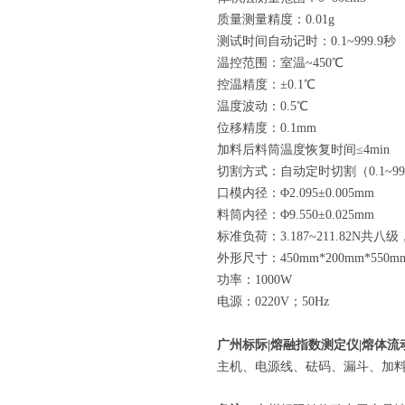
质量测量精度：0.01g
测试时间自动记时：0.1~999.9秒
温控范围：室温~450℃
控温精度：±0.1℃
温度波动：0.5℃
位移精度：0.1mm
加料后料筒温度恢复时间≤4min
切割方式：自动定时切割（0.1~99
口模内径：Φ2.095±0.005mm
料筒内径：Φ9.550±0.025mm
标准负荷：3.187~211.82N共八
外形尺寸：450mm*200mm*550mm
功率：1000W
电源：0220V；50Hz
广州标际|
熔融指数测定仪
|熔体
主机、电源线、砝码、漏斗、加