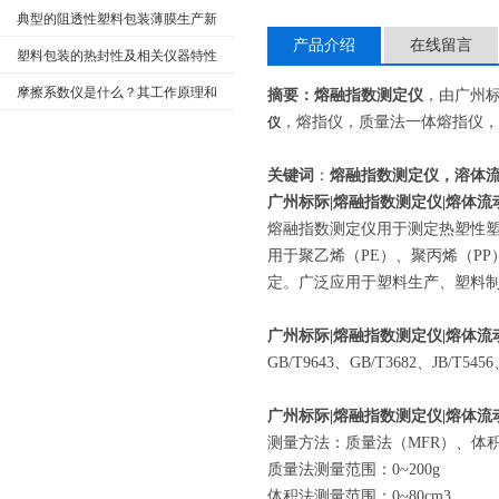
的工作要求及注意事项
典型的阻透性塑料包装薄膜生产新
产品介绍
在线留言
工艺
塑料包装的热封性及相关仪器特性
概述
摩擦系数仪是什么？其工作原理和
摘要：
熔融指数测定仪
，由广州
，熔指仪，质量法一体熔指仪，
仪
使用方法具体是什么？
关键词
：
熔融指数测定仪
，
溶体
广州标际|
熔融指数测定仪
|熔体
熔融指数测定仪用于测定热塑性塑料
用于聚乙烯（PE）、聚丙烯（PP
定。广泛应用于塑料生产、塑料
广州标际|
熔融指数测定仪
|熔体
GB/T9643、GB/T3682、JB/T5456
广州标际|
熔融指数测定仪
|熔体
测量方法：质量法（MFR）、体积
质量法测量范围：0~200g
体积法测量范围：0~80cm3