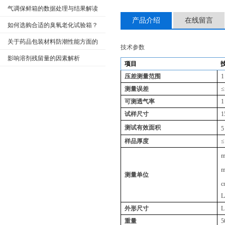
项目
气调保鲜箱的数据处理与结果解读
产品介绍
在线留言
如何选购合适的臭氧老化试验箱？
关于药品包装材料防潮性能方面的
技术参数
检测
影响溶剂残留量的因素解析
项目
压差测量范围
1
测量误差
≤
可测透气率
1
试样尺寸
1
测试有效面积
5
样品厚度
≤
m
测量单位
c
L
外形尺寸
L
重量
5