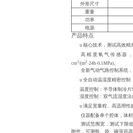
外形尺寸
重量
功率
电源
产品特点
u
核心技术，测试高效精
高精度氧气传感器
3
2
cm
/(m
·24h·0.1MPa)
。
全新气动气路控制系统，
u
全自动温湿度精密控制
温度控制
：半导体制冷片
湿度控制：双气流湿度法
u
满足宽量程、高适用性
仪器配备单个腔体，体积
测试范围宽，测试下限
附件，可测瓶、袋、碗等容器