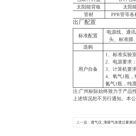
太阳能背板
太阳
管材
PPR
管等各
出厂配置
电源线、通讯
标准配置
头、标准膜
选购
1
、标准实验
2
、电源要求
用户自备
3
、计算机要
4
、氧气
1
瓶，
氮气
1
瓶，纯
注
:
广州标际始终致力于产品
上述情况恕不另行通知。本公
上一篇：
透气仪_薄膜气体透过量测