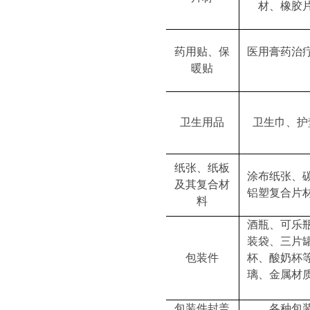
材、橡胶
药用贴、保
医用膏药治
暖贴
卫生用品
卫生巾、护
纸张、纸板
涂布纸张、
及其复合材
铝塑复合片
料
酒瓶、可乐
装袋、三片
包装件
杯、酸奶杯
璃、金属材
包装件封盖
各种包