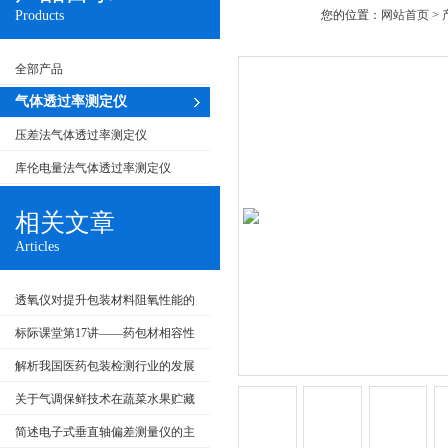
Products
您的位置：
网站首页
>
全部产品
气体透过率测定仪
压差法气体透过率测定仪
库伦电量法气体透过率测定仪
相关文章
Articles
透氧仪对提升包装材料阻氧性能的
影响
标际课堂第17讲——药包材相容性
检测与应用
解析我国医药包装检测行业的发展
趋势
关于气调保鲜技术在蔬菜水果贮藏
保鲜上的应用
简述电子式垂直轴偏差测量仪的主