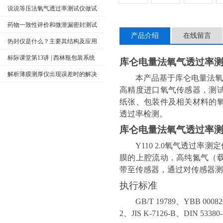
要应用、工作原理及试验方法
说说等压法氧气透过率测试仪做试
验检测应注意事项
药物一致性评价和微泄漏密封测试
产品介绍
在线留言
热封仪是什么？主要其结构及应用
用途方面有哪些？
标际课堂第13讲 | 西林瓶包装系统
库仑电量法氧气透过率测定仪 
密封完整性检查方法介绍
解析薄膜测厚仪出现误差时的解决
本产品基于库仑电量法氧
方法
高精度进口氧气传感器，测
纸张、包装件及相关材料的
透过率检测。
库仑电量法氧气透过率测定仪 
Y110 2.0
氧气透过率测定
膜的上腔流动，高纯氮气（
带至传感器，通过对传感器测
执行标准
GB/T 19789
、
YBB 00082
2
、
JIS K-7126-B
、
DIN 53380-