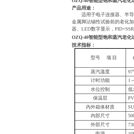
OZQ-40
智能型饱和蒸汽老化试
产品用途：
适用于电子连接器、半导
金属脚沾锡性试验前的老化
器、LED数字显示，PID+S
OZQ-40
智能型饱和蒸汽老化试
技术指标：
型号
项
目
蒸
汽
溫度
9
计时
功能
1～
水位控制
低
保温层
P
內外箱
体材质
S
內部尺寸
5
外部尺寸
73
电源
1Ø