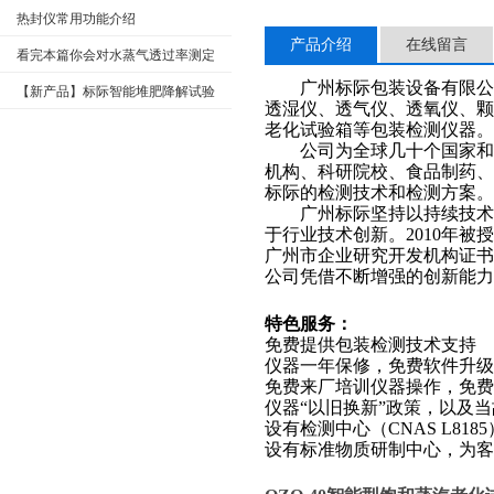
热封仪常用功能介绍
产品介绍
在线留言
看完本篇你会对水蒸气透过率测定
广州标际包装设备有限公司
仪有更多了解
【新产品】标际智能堆肥降解试验
透湿仪、透气仪、透氧仪、
仪GBDA-180
老化试验箱
等包装检测仪器。
公司为全球几十个国家和地
机构、科研院校、食品制药
标际的检测技术和检测方案。
广州标际坚持以持续技术创
于行业技术创新。
2010年
广州市企业研究开发机构证
公司凭借不断增强的创新能力
特色
服务：
免费提供包装检测技术支持
仪器一年保修，免费软件升级
免费来厂培训仪器操作，免费
仪器
“
以旧换新
”
政策，以及当
设有检测中心（
CNAS L8185
设有标准物质研制中心，为客