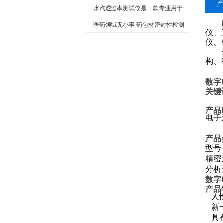
么？
水汽透过率测试仪是一款专业用于
薄膜试样的水蒸气透过率测试系统
医药领域无小事 药包材密封性检测
仪、
*
仪、
公司
构、
数字
关键
产品
电子
产品
型号
精密
分析
数字
产品
人
新
具