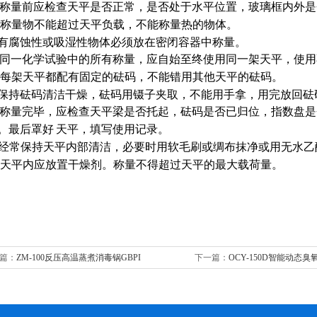
称量前应检查天平是否正常，是否处于水平位置，玻璃框内外是
称量物不能超过天平负载，不能称量热的物体。
蚀性或吸湿性物体必须放在密闭容器中称量。
同一化学试验中的所有称量，应自始至终使用同一架天平，使用
每架天平都配有固定的砝码，不能错用其他天平的砝码。
砝码清洁干燥，砝码用镊子夹取，不能用手拿，用完放回砝
称量完毕，应检查天平梁是否托起，砝码是否已归位，指数盘是
。最后罩好
天平，填写使用记录。
经常保持天平内部清洁，必要时用软毛刷或绸布抹净或用无水乙
天平内应放置干燥剂。称量不得超过天平的最大载荷量。
篇：
ZM-100反压高温蒸煮消毒锅GBPI
下一篇：
OCY-150D智能动态臭