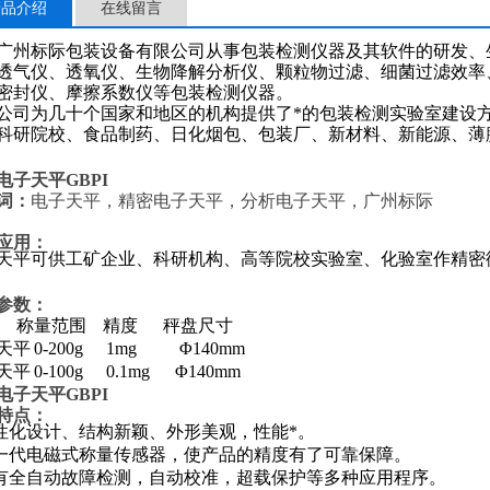
产品介绍
在线留言
广州标际包装设备有限公司从事包装检测仪器及其软件的研发、
透气仪、透氧仪、
生物降解分析仪、
颗粒物过滤、细菌过滤效率
密封仪、
摩擦系数仪
等包装检测仪器。
为几十个国家和地区的机构提供了*的包装检测实验室建设方
科研院校、食品制药、日化烟包、包装厂、新材料、新能源、薄
电子天平GBPI
词：
电子天平，
精密电子天平
，分析
电子天平
，
广州标际
应用：
天平可供工矿企业、科研机构、高等院校实验室、化验室作精密
参数：
称量范围
精度
秤盘尺寸
天平
0-200g
1mg
Φ
140mm
天平
0-100g
0.1mg
Φ
140mm
电子天平GBPI
特点
：
性化设计、结构新颖、外形美观，性能*。
一代电磁式称量传感器，使产品的精度有了可靠保障。
有全自动故障检测，自动校准，超载保护等多种应用程序。