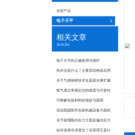
全部产品
电子天平
相关文章
Articles
电子天平的正确使用与维护
热封仪是什么？主要其结构及应用
用途方面有哪些？
关于气调保鲜技术在蔬菜水果贮藏
保鲜上的应用
氧气透过率测定仪的精度与可靠性
分析
可降解包装材料的现状与展望
说说我国医药包装机械设备方面的
概况
关于玻璃瓶内应力方面及偏光应力
仪测试原理
如何选择光泽度仪？其原理又是什