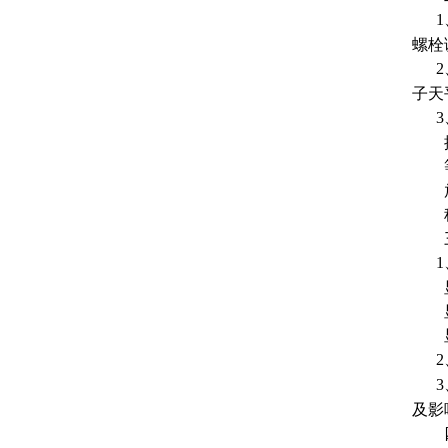
1
螺栓
2
子天
3
按
等待
放
称
三
1
显
显
显示
2
3
及影
四