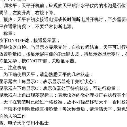
、调水平：天平开机前，应观察天平后部水平仪内的水泡是否位
调节，左旋升高，右旋下降。
、预热：天平在初次接通电源或长时间断电后开机时，至少需要
平在通常情况下，不要经常切断电源。
、称量：
下
ON/OFF
键，接通显示器；
仪器自检。当显示器显示零时，自检过程结束，天平可进行
置称量纸，按显示屏两侧的
Tare
键去皮，待显示器显示零时，
量完毕，按
ON/OFF
键，关断显示器。
、注意事项
、为正确使用天平，请您熟悉天平的几种状态：
示器右上角显示
O
：表示显示器处于关断状态；
示器左下角显示
O
：表示仪器处于待机状态，可进行称量；
器左上角出现菱形标志：表示仪器的微处理器正在执行某个
、天平在安装时已经过严格校准，故不可轻易移动天平，否则校
、严禁不使用称量纸直接称量！每次称量后，请清洁天平，避免
响他人的工作
、电子天平使用小贴士