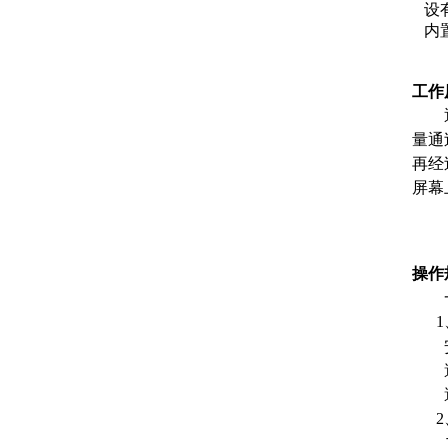
设
内
工作
通俗
量通
再经
屏幕
操作
一
1
安
避免
避
2
二