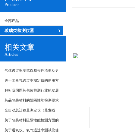
Products
全部产品
玻璃类检测仪器
相关文章
Articles
气体透过率测试仪易损件清单及更
换流程
关于水蒸气透过率测定仪的使用方
法看完本篇你就知道了
解析我国医药包装检测行业的发展
趋势
药品包装材料的阻隔性能检测要求
全自动总迁移量测定仪（蒸发残
渣）通用维护和故障排查
关于包装材料阻隔性能检测方面的
重要性及其意义
关于透氧仪、氧气透过率测试仪使