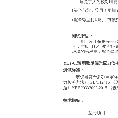
避免了人为校对暗视
绿色节能，采用了更加
l
配备微型打印机，方便
l
测试原理
：
用于应用偏振光干
片，并应用
1／4波片补
玻璃的光程差，配合壁
YLY-05
玻璃数显偏光应力仪-
测试标准：
该仪器符合多项国家标
力检验方法》 GB/T12415 
瓶》YBB00332002-2015
技术指标
：
型号项目