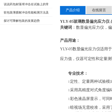
用故障分析及解决方法
说说药包材落球冲击在试验上的常
产品介绍
在线留言
见标准及注意事项
软包装薄膜耐冲击性能检测方法及
必要性
探讨可降解包装的发展趋势
YLY-05
玻璃数显偏光应力仪-
关键词
：
数显偏光应力仪，偏
产品用途：
YLY-05数显偏光应力仪
应力值，仪器可定性和定量测
专业技术：
定性、定量两种试验模
l
采用高精度对式角度编
l
彩色液晶屏显示，可同
l
暗视场无需校准，采用
l