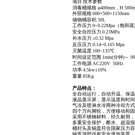
项目
技术参数
消毒桶规格
φ400mm
，
H 500
外部规格
600
×
500
×
1150mm
储物桶容积
50L
工作压力
0~0.22Mpa
（饱和蒸
安全自控压力
0.23MPa
补水压力
≥
0.32 Mpa
反压压力
0.14~0.165 Mpa
灭菌温度
100~135
℃
时间设定范围
1min(
分钟
)
～
99
工作电源
AC220V 50Hz
功率
4.5kw
±
10%
重量
85Kg
产品特点
：
全自动运行，自动升温、保温
液晶显示屏，显示温度和时间
气冷及喷淋水冷两种冷却方式
四个万向脚轮，方便移动和固
采用不锈钢材料，经久耐用，
多重安全保护，断水、超温报
桶封头及锅盖符合国家压力容
锅盖顶部设有安全泄放装置，