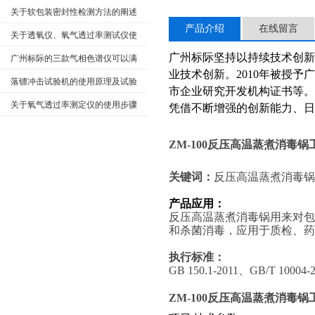
关于软包装密封性检测方法的阐述
产品介绍
在线留言
关于透氧仪、氧气透过率测试仪使
用故障分析及解决方法
广州标际坚持以持续技术创
广州标际的三款气相色谱仪可以满
业技术创新。
2010年被授
足您的许多需求
落镖冲击试验机的使用原理及试验
市企业研究开发机构证书等
方式
关于氧气透过率测定仪的使用步骤
凭借不断增强的创新能力、日
分享
ZM-100
反压高温蒸煮消毒锅
关键词：
反压高温蒸煮消毒锅
产品应用：
反压高温蒸煮消毒锅用来对
和杀菌消毒，应用于质检、药
执行标准：
GB 150.1-2011、GB/T 10004
ZM-100
反压高温蒸煮消毒锅