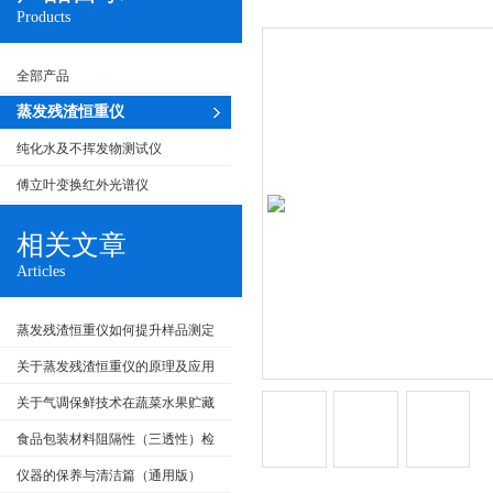
Products
全部产品
蒸发残渣恒重仪
纯化水及不挥发物测试仪
傅立叶变换红外光谱仪
相关文章
Articles
蒸发残渣恒重仪如何提升样品测定
重复性?
关于蒸发残渣恒重仪的原理及应用
尽在本篇
关于气调保鲜技术在蔬菜水果贮藏
保鲜上的应用
食品包装材料阻隔性（三透性）检
测标准
仪器的保养与清洁篇（通用版）