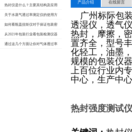
产品介绍
在线留言
用优势、注意事项
热封仪是什么？主要其结构及应用
广州标际包
用途方面有哪些？
关于水蒸气透过率测定仪的使用方
透湿仪，透气
法看完本篇你就知道了
如何看瓶盖扭矩仪对于保证包装密
热封，摩擦，
封性及产品质量起到的重要作用？
从2021年包装行业看包装检测仪器
置齐全，型号
的市场需求
通过这几个方面让你对气体透过率
化轻工，油墨
测定仪有更深的了解
规模的包装仪器
上百位行业内
中心，生产中
热封强度测试