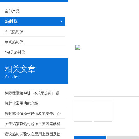
全部产品
热封仪
五点热封仪
单点热封仪
*电子热封仪
相关文章
Articles
标际课堂第14讲 | 杯式果冻封口强
度测试方法及检测仪器
热封仪常用功能介绍
热封试验仪操作详情及主要作用介
绍
关于铝箔袋热封起皱主要因素解析
说说热封试验仪在应用上范围及使