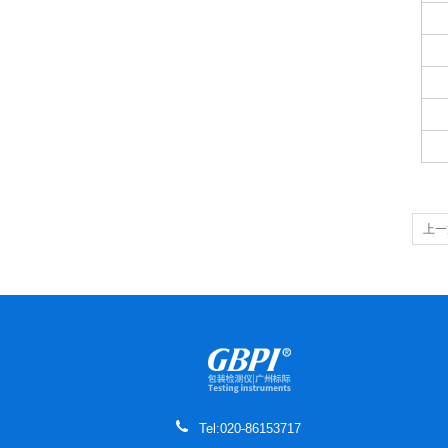
上一
定仪
Tel:020-86153717