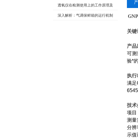
菜的优劣势
透氧仪在检测使用上的工作原理及
相关应用范围
深入解析：气调保鲜箱的运行机制
GNP
及维护
关键
产品
可测
验*
执行
满足Q
654
技术
项
测量范
分辨率
示值