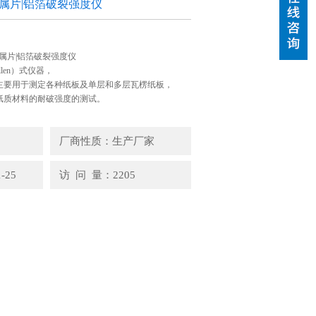
金属片|铝箔破裂强度仪
薄金属片|铝箔破裂强度仪
len）式仪器，
主要用于测定各种纸板及单层和多层瓦楞纸板，
纸质材料的耐破强度的测试。
厂商性质：生产厂家
-25
访 问 量：2205