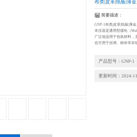
布类|皮革|纸板|薄
简要描述：
GNP-1布类|皮革|纸板|
本仪器是通用型缪纶（Mul
广泛地适用于包装材料，
也可用于丝绸、棉布等非
产品型号：GNP-1
更新时间：2024-11