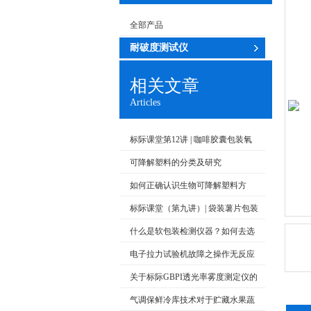
全部产品
耐破度测试仪
相关文章
Articles
标际课堂第12讲 | 咖啡胶囊包装氧
气阻隔性能的测试方法
可降解塑料的分类及研究
如何正确认识生物可降解塑料方
面？
标际课堂（第九讲）| 袋装薯片包装
内气体成分测试方法
什么是软包装检测仪器？如何去选
择呢？
电子拉力试验机故障之操作无反应
紊乱应对方式
关于标际GBPI透光率雾度测定仪的
工作原理及使用条件
气调保鲜冷库技术对于贮藏水果蔬