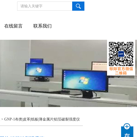
在线留言
联系我们
仪
> GNP-1布类|皮革|纸板|薄金属片|铝箔破裂强度仪