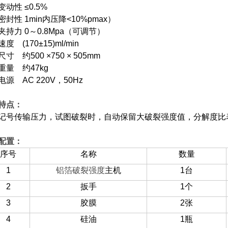
变动性 ≤0.5%
封性 1min内压降<10%pmax）
夹持力 0～0.8Mpa（可调节）
度 (170±15)ml/min
寸 约500 ×750 × 505mm
重量 约47kg
电源 AC 220V，50Hz
特点：
记号传输压力，试图破裂时，自动保留大破裂强度值，分解度比表
配置：
序号
名称
数量
1
铝箔破裂强度
主机
1
台
2
扳手
1
个
3
胶膜
2
张
4
硅油
1
瓶