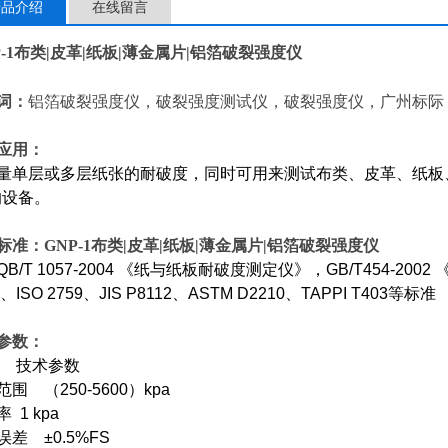
产品介绍
在线留言
-1
布类|皮革|纸板|薄金属片|铝箔破裂强度仪
词：
铝箔破裂强度仪，破裂强度测试仪，破裂强度仪，广州标际
应用：
量单层或多层纸张的耐破度，同时可用来测试布类、皮革、纸板
的设备。
标准：
GNP-1
布类|皮革|纸板|薄金属片|铝箔破裂强度仪
B/T 1057-2004 《纸与纸板耐破度测定仪》，GB/T454-2002
5、ISO 2759、JIS P8112、ASTM D2210、TAPPI T403等标准
参数：
目 技术参数
围 （250-5600）kpa
 1 kpa
误差 ±0.5%FS