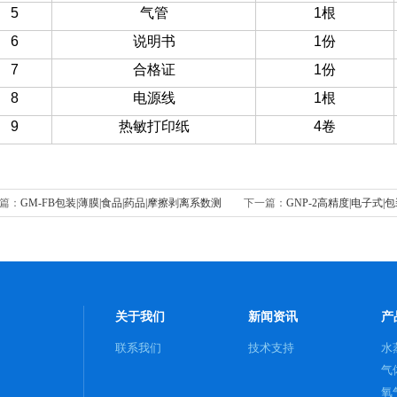
5
气管
1
根
6
说明书
1
份
7
合格证
1
份
8
电源线
1
根
9
热敏打印纸
4
卷
篇：
GM-FB包装|薄膜|食品|药品|摩擦剥离系数测
下一篇：
GNP-2高精度|电子式|
测定仪
关于我们
新闻资讯
产
联系我们
技术支持
水
气
氧