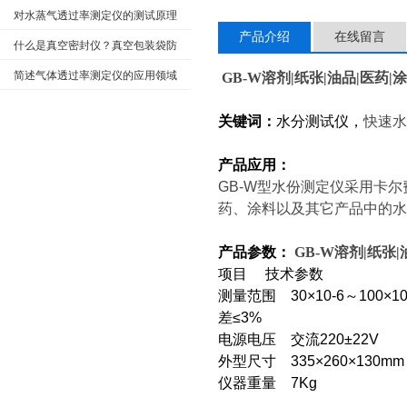
对水蒸气透过率测定仪的测试原理
产品介绍
在线留言
你了解的多么
什么是真空密封仪？真空包装袋防
潮密封性能如何检测？
简述气体透过率测定仪的应用领域
GB-W
溶剂|纸张|油品|医药|
与检测意义
关键词：
水分测试仪，
快速水
产品应用：
GB-W
型水份测定仪采用卡尔
药、涂料以及其它产品中的水
产品参数：
GB-W
溶剂|纸张|
项目 技术参数
测量范围 30×10-6～100
差≤3%
电源电压 交流220±22V
外型尺寸 335×260×130mm
仪器重量 7Kg