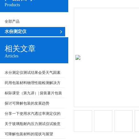
Products
全部产品
水份测定仪
相关文章
Articles
水分测定仪测试结果会受天气因素
影响么？
药用包装材料物理性能检测解决方
案
标际课堂（第九讲）| 袋装薯片包装
内气体成分测试方法
探讨可降解包装的发展趋势
分享一下使用水汽透过率测定仪的
步骤
关于玻璃瓶耐内压力测试仪试验意
义、步骤及其原理
可降解包装材料的现状与展望