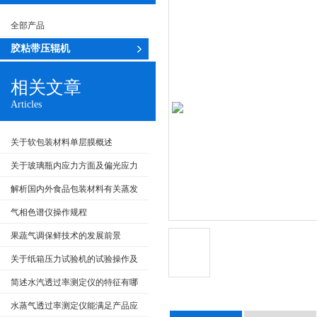
全部产品
胶粘带压辊机
相关文章
Articles
关于软包装材料单层膜概述
关于玻璃瓶内应力方面及偏光应力
仪测试原理
解析国内外食品包装材料有关蒸发
残渣检测方面
气相色谱仪操作规程
果蔬气调保鲜技术的发展前景
关于纸箱压力试验机的试验操作及
维护方面
简述水汽透过率测定仪的特征有哪
些
水蒸气透过率测定仪能满足产品应