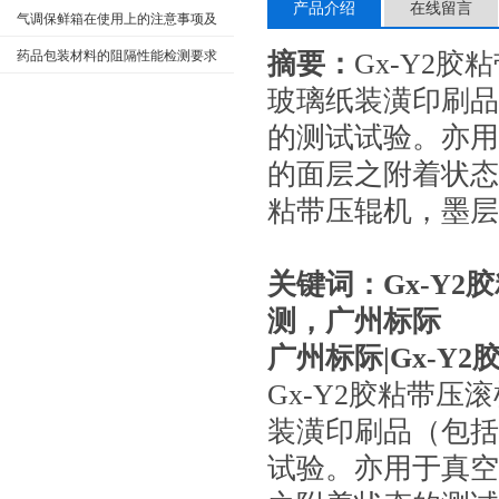
产品介绍
在线留言
用的不同需求
气调保鲜箱在使用上的注意事项及
维护保养
药品包装材料的阻隔性能检测要求
摘要：
Gx-Y2
玻璃纸装潢印刷品
的测试试验。亦用
的面层之附着状态
粘带压辊机，墨
关键词：
Gx-Y
测，广州标际
广州标际|
Gx-Y
Gx-Y2胶粘带
装潢印刷品（包括
试验。亦用于真空