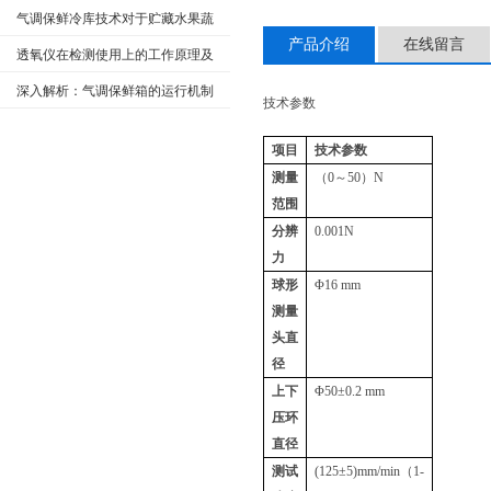
工作原理及使用条件
气调保鲜冷库技术对于贮藏水果蔬
产品介绍
在线留言
菜的优劣势
透氧仪在检测使用上的工作原理及
相关应用范围
深入解析：气调保鲜箱的运行机制
技术参数
及维护
项目
技术参数
测量
（
0
～
50
）
N
范围
分辨
0.001N
力
球形
Φ16 mm
测量
头直
径
上下
Φ50±0.2 mm
压环
直径
测试
(125±5)mm/min
（
1-