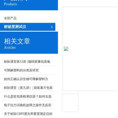
Products
全部产品
耐破度测试仪
相关文章
Articles
标际课堂第12讲 | 咖啡胶囊包装氧
气阻隔性能的测试方法
可降解塑料的分类及研究
如何正确认识生物可降解塑料方
面？
标际课堂（第九讲）| 袋装薯片包装
内气体成分测试方法
什么是软包装检测仪器？如何去选
择呢？
电子拉力试验机故障之操作无反应
紊乱应对方式
关于标际GBPI透光率雾度测定仪的