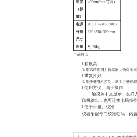
速度
400mm/min
可调）
（标
准）
电源
AC110-240V, 50Hz
外形
330×350×390 mm
尺寸
质量
约
20kg
产品特点
l
精度高
采用高精度测力传感器，确保测试
l
重复性好
采用步进电机控制，测头行进过程
l
使用方便、易于操作
触摸屏中文显示，友好
印机输出，也可连接电脑操
l
便于计量、校准
仪器附配专门校准砝码，内