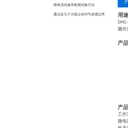
中的应用
熔体流动速率检测试验方法
用
通过这几个方面让你对气体透过率
DHG-
测定仪有更深的了解
菌作
产
产
工作
微电
热风