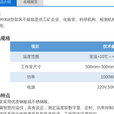
产品介绍
在线留言
途
型
鼓风干燥箱是供工矿企业、化验室、科研机构、检测机
9030A
用
。
品规格
项目
技术
温度范围
室温+10℃～
工作室尺寸
300mm
×
300m
功率
1000W
电源
220V,50
品特点
室采用优质钢板或不锈钢板。
脑智慧控温仪，具有设定，测定温度双数字显、定时、功率抑制
循环系统由低噪声风机和风道组成，工作室内温度均匀。