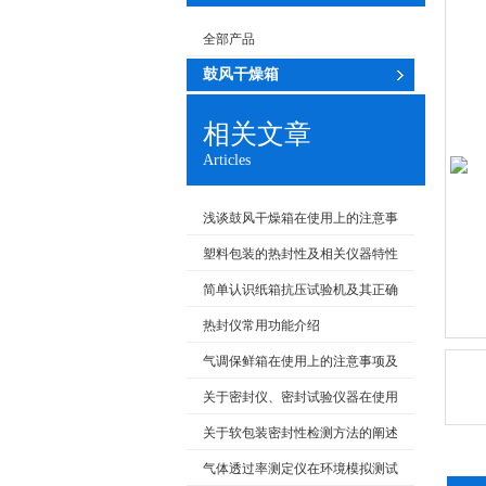
全部产品
鼓风干燥箱
相关文章
Articles
浅谈鼓风干燥箱在使用上的注意事
项及常见故障
塑料包装的热封性及相关仪器特性
概述
简单认识纸箱抗压试验机及其正确
使用方式
热封仪常用功能介绍
气调保鲜箱在使用上的注意事项及
维护保养
关于密封仪、密封试验仪器在使用
上的常见故障及维护方面
关于软包装密封性检测方法的阐述
气体透过率测定仪在环境模拟测试