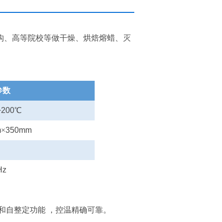
构、高等院校等做干燥、烘焙熔蜡、灭
参数
+
2
00℃
m
×
350mm
Hz
和自整定功能 ，控温精确可靠。