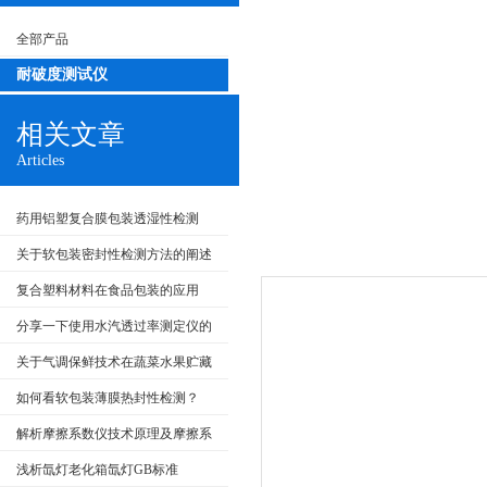
全部产品
耐破度测试仪
相关文章
Articles
药用铝塑复合膜包装透湿性检测
关于软包装密封性检测方法的阐述
复合塑料材料在食品包装的应用
分享一下使用水汽透过率测定仪的
步骤
关于气调保鲜技术在蔬菜水果贮藏
保鲜上的应用
如何看软包装薄膜热封性检测？
解析摩擦系数仪技术原理及摩擦系
数受影响主要因素
浅析氙灯老化箱氙灯GB标准