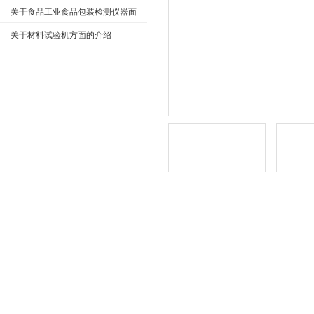
（GB/T 32088-2015）测试标准
关于食品工业食品包装检测仪器面
临的新发展及机遇
关于材料试验机方面的介绍