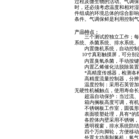
过程及微生物的活动。气调
时，还必须考虑温度和相对
件组成的环境总体的综合影
条件。气调保鲜是利用
控制
气
产品特点
：
三个测试腔独立工作；每个
系统、杀菌系统、排水系统。
内置微机系统，自动控制
10
寸真彩触摸屏，可分别
内置臭氧杀菌，手动按键进
内置乙烯催化法脱除装置和
*高精度传感器，检测各种
高精度流量控制器，分辨
温度控制：采用石英管加热
无硬性机械触点，使用寿命
超温自动保护：当过流、过
箱内搁板高度可调，有机玻
不锈钢板工作室，圆弧形
表面喷塑处理，具有*的
各腔体内壁采用不锈钢，特
透明视窗，排水系统防结露
四个万向脚轮，方便移动
外置大功率制氮机；氧气