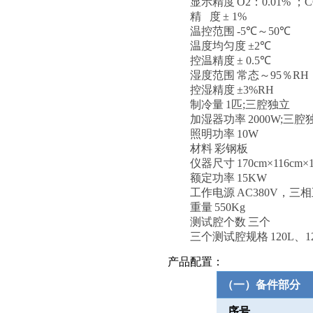
显示精度
O2
：
0.01%
；
C
精
度
±
1%
温控范围
-5
℃～
50
℃
温度均匀度
±
2
℃
控温精度
±
0.5
℃
湿度范围
常态～
95
％
RH
控湿精度
±
3%RH
制冷量
1
匹
;
三腔独立
加湿器功率
2000W;
三腔
照明功率
10W
材料
彩钢板
仪器尺寸
170cm
×
116cm
×
额定功率
15KW
工作电源
AC380V
，三相
重量
550Kg
测试腔个数
三个
三个测试腔规格
120L
、
1
产品配置：
（一）备件部分
序号