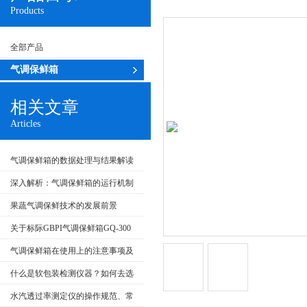
Products
全部产品
气调保鲜箱
相关文章
Articles
气调保鲜箱的数据处理与结果解读
深入解析：气调保鲜箱的运行机制
及维护
果蔬气调保鲜技术的发展前景
关于标际GBPI气调保鲜箱GQ-300
的工作要求及注意事项
气调保鲜箱在使用上的注意事项及
维护保养
什么是软包装检测仪器？如何去选
择呢？
水汽透过率测定仪的操作规范、常