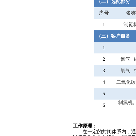
（二）选配部分
序号
名称
1
制氮
（三）客户自备
1
2
氮气 
3
氧气 
4
二氧化碳
5
制氮机
6
工作原理：
在一定的封闭体系内，通过