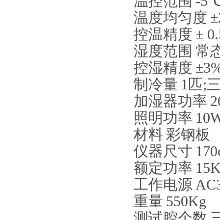
温控范围
-5
温度均匀度
±
控温精度
±
0.
湿度范围
常
控湿精度
±
3
制冷量
1
匹
;
加湿器功率
2
照明功率
10
材料
彩钢板
仪器尺寸
170
额定功率
15
工作电源
AC
重量
550Kg
测试腔个数