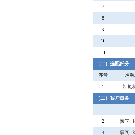
7
8
9
10
11
（二）选配部分
序号
名称
1
制氮
（三）客户自备
1
2
氮气 
3
氧气 