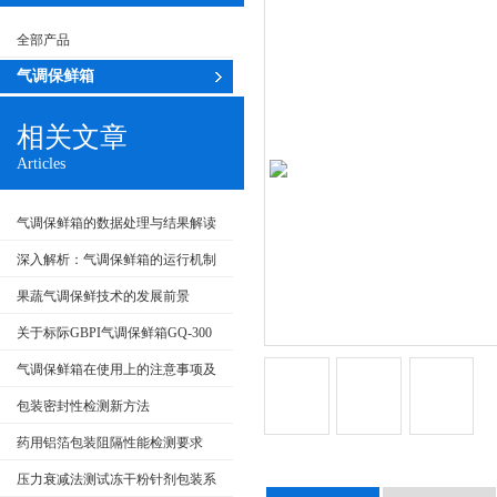
全部产品
气调保鲜箱
相关文章
Articles
气调保鲜箱的数据处理与结果解读
深入解析：气调保鲜箱的运行机制
及维护
果蔬气调保鲜技术的发展前景
关于标际GBPI气调保鲜箱GQ-300
的工作要求及注意事项
气调保鲜箱在使用上的注意事项及
维护保养
包装密封性检测新方法
药用铝箔包装阻隔性能检测要求
压力衰减法测试冻干粉针剂包装系