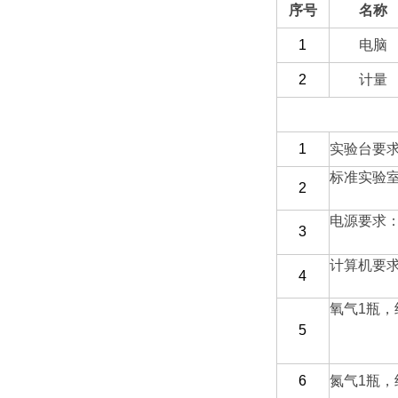
序号
名称
1
电脑
2
计量
（三）客户自备
1
实验台要
标准实验
2
电源要求
3
计算机要
4
氧气
1
瓶，
5
6
氮气
1
瓶，