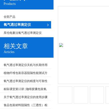
Products
全部产品
氧气透过率测定仪
库伦电量法氧气透过率测定仪
相关文章
Articles
氧气透过率测定仪关机与长期停用
前的正确操作步骤
植物纤维包装容器阻隔性能测试方
法
氧气透过率测定仪的精度与可靠性
分析
标际课堂第12讲 | 咖啡胶囊包装氧
气阻隔性能的测试方法
关于氧气透过率测定仪的使用步骤
分享
食品包装材料阻隔性（三透性）检