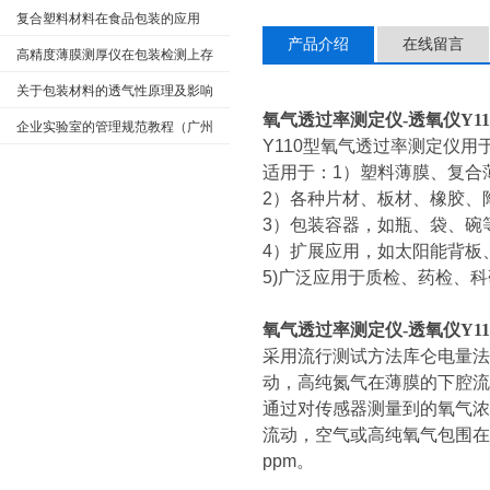
测标准
复合塑料材料在食品包装的应用
产品介绍
在线留言
高精度薄膜测厚仪在包装检测上存
在的意义
关于包装材料的透气性原理及影响
氧气透过率测定仪-透氧仪Y11
因素
企业实验室的管理规范教程（广州
Y110
型氧气透过率测定仪用
标际）
适用于：1）塑料薄膜、复合
2
）各种片材、板材、橡胶、
3
）包装容器，如瓶、袋、碗
4
）扩展应用，如太阳能背板
5)
广泛应用于质检、药检、科
氧气透过率测定仪-透氧仪Y11
采用流行测试方法库仑电量
动，高纯氮气在薄膜的下腔
通过对传感器测量到的氧气
流动，空气或高纯氧气包围在容
ppm。