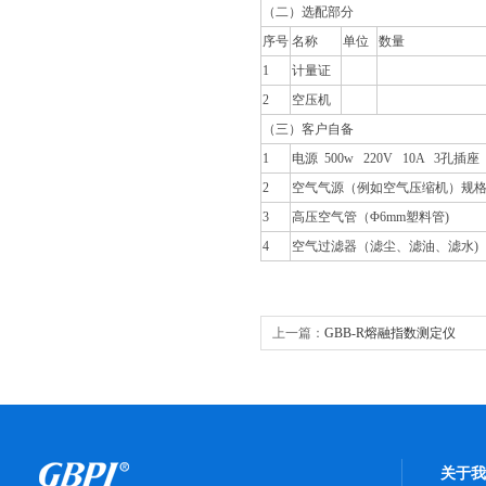
（二）选配部分
序号
名称
单位
数量
1
计量证
2
空压机
（三）客户自备
1
电源 500w 220V 10A 3孔插
2
空气气源（例如空气压缩机）规格2.
3
高压空气管（Φ6mm塑料管)
4
空气过滤器（滤尘、滤油、滤水)
上一篇：
GBB-R熔融指数测定仪
关于我