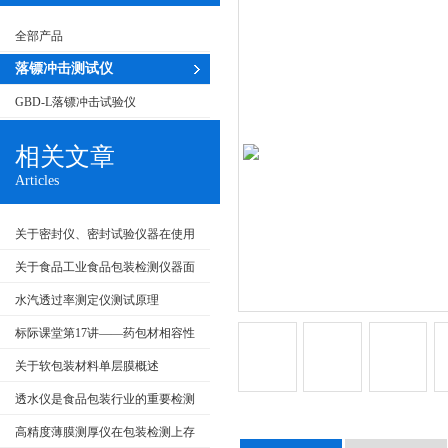
全部产品
落镖冲击测试仪
GBD-L落镖冲击试验仪
相关文章
Articles
关于密封仪、密封试验仪器在使用
上的常见故障及维护方面
关于食品工业食品包装检测仪器面
临的新发展及机遇
水汽透过率测定仪测试原理
标际课堂第17讲——药包材相容性
检测与应用
关于软包装材料单层膜概述
透水仪是食品包装行业的重要检测
设备
高精度薄膜测厚仪在包装检测上存