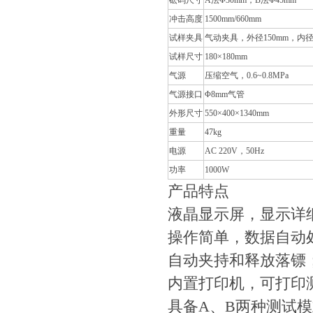
砝码尺寸
A法Φ30mm，B法Φ45mm
冲击高度
1500mm/660mm
试样夹具
气动夹具，外径150mm，内径1
试样尺寸
180×180mm
气源
压缩空气，0.6~0.8MPa
气源接口
Φ8mm气管
外形尺寸
550×400×1340mm
重量
47kg
电源
AC 220V，50Hz
功率
1000W
产品特点
液晶显示屏，显示详
操作简单，数据自动
自动夹持和释放落镖
内置打印机，可打印
具备A、B两种测试