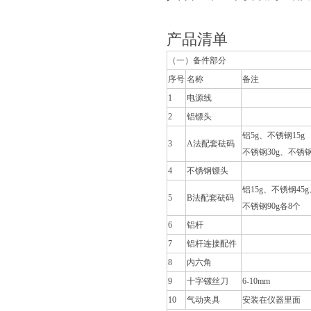
产品清单
（一）备件部分
序号
名称
备注
1
电源线
2
铝镖头
铝5g、不锈钢15g
3
A法配套砝码
不锈钢30g、不锈钢
4
不锈钢镖头
铝15g、不锈钢45g
5
B法配套砝码
不锈钢90g各8个
6
铝杆
7
铝杆连接配件
8
内六角
9
十字镙丝刀
6-10mm
10
气动夹具
安装在仪器里面