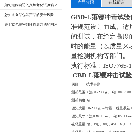
产品介绍
在线留言
在的意义
如何选购合适的臭氧老化试验箱？
您知道食品包装产品的安全风险
GBD-L落镖冲击试验
吗？
关于软包装密封性检测方法的阐述
准规范设计而成。适
的测试，在给定高度
时的能量（以质量来
量检测机构等部门。
执行标准：ISO7765-1、G
GBD-L落镖冲击试
项目
技术参数
测试范围
A法50~2000g，B法300~2000
测试精度
1g
镖头质量
50-2000g,5g/增量，质量误差≤
镖头尺寸
A法Φ38±1mm，B法Φ50±1m
砝码重量
5g，15g，30g，45g，80g，