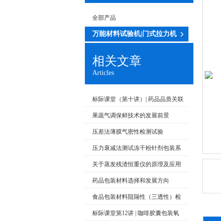
全部产品
万能材料试验机|门式拉力机
相关文章
Articles
标际课堂（第十讲）| 药品品质关联
性与包装检测发展浅析
果蔬气调保鲜技术的发展前景
压差法薄膜气密性检测试验
压力衰减法测试冻干粉针剂包装系
统的密封性
关于蒸发残渣恒重仪的原理及应用
尽在本篇
药品包装材料选择和发展方向
食品包装材料阻隔性（三透性）检
测标准
标际课堂第12讲 | 咖啡胶囊包装氧