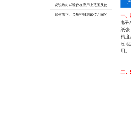
气阻隔性能的测试方法
说说热封试验仪在应用上范围及使
用优势、注意事项
如何看正、负压密封测试仪之间的
一、
电子
检测原理及主要不同？
纸张
精度
泛地
用。
二、