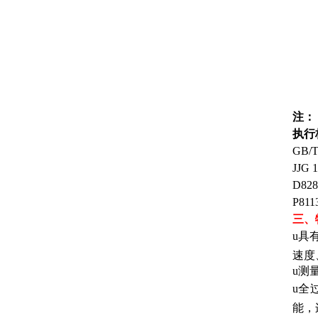
注：
执行
GB/T
JJG
D82
P811
三、
u具
速度
u测
u全
能，