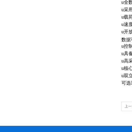
u全
u采
u载
u速
u开
数据
u控
u具
u高
u核
u双
可选
上一