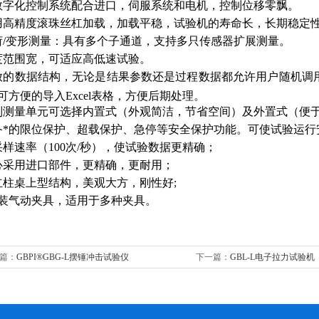
数字化控制系统配合进口，伺服系统和电机，控制位移零飘。
用高精度滚珠丝杠加载，加载平稳，试验机的寿命长，长期稳定
荷/变形测量：具有多个子通道，支持多只传感器扩展测量。
度范围宽，可适应高低速试验。
放的数据结构，无论是结果参数还是过程数据都允许用户随机调
可方便的导入Excel表格，方便后期处理。
制测量单元可选择内置式（外观简洁，节省空间）及外置式（便
备*的限位保护、超载保护、急停等安全保护功能。可使试验运行
采样速率（100次/秒），使试验数据更精确；
心采用进口部件，更精确，更耐用；
立柱桌上型结构，美观大方，刚性好
;
装气动夹具，适用于多种夹具
。
篇：
GBPI®GBG-L摆锤冲击试验仪
下一篇：
GBL-L电子拉力试验机