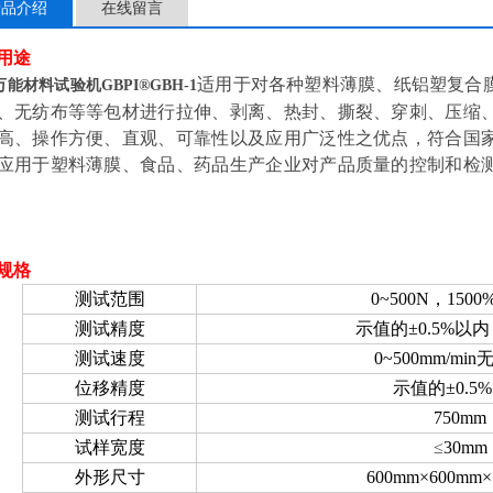
产品介绍
在线留言
用途
适用于对各种塑料薄膜、纸铝塑复合
万能材料试验机
GBPI
®
GBH-1
、无纺布等等包材进行拉伸、剥离、热封、撕裂、穿刺、压缩
高、操作方便、直观、可靠性以及应用广泛性之优点，符合国
应用于塑料薄膜、食品、药品生产企业对产品质量的控制和检
规格
测试范围
0~500N
，
150
测试精度
示值的±0.5%以内
测试速度
0~500mm/mi
位移精度
示值的±0.5
测试行程
750
mm
试样宽度
≤
30mm
外形尺寸
600mm×600mm×