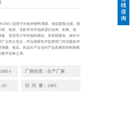
机
I®GBH-1适用于对各种塑料薄膜、纸铝塑复合膜、胶
片材、纸张、无纺布等等包材进行拉伸、剥离、热
弯曲、剪切等力学性能的测试。具有精度高、操作方
用广泛性之优点，符合国家技术监督部门对试验技术
料薄膜、食品、药品生产企业对产品质量的控制和检
及教学实验之用。
BH-1
厂商性质：生产厂家
-25
访 问 量：2481